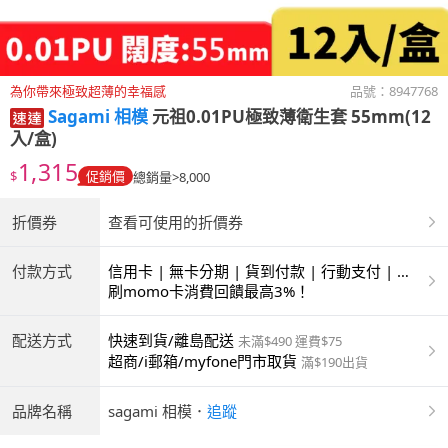
為你帶來極致超薄的幸福感
品號：
8947768
Sagami 相模
元祖0.01PU極致薄衛生套 55mm(12
入/盒)
1,315
$
促銷價
總銷量>8,000
折價券
查看可使用的折價券
付款方式
信用卡 | 無卡分期 | 貨到付款 | 行動支付 | 超
商付款 | ATM | 銀聯卡
刷momo卡消費回饋最高3%！
配送方式
快速到貨/離島配送
未滿$490 運費$75
超商/i郵箱/myfone門市取貨
滿$190出貨
品牌名稱
sagami 相模
．
追蹤