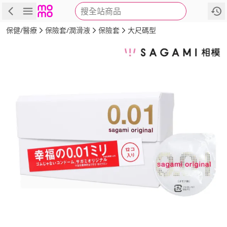
搜全站商品
商品
評價
詳情
規格
推薦
保健/醫療
保險套/潤滑液
保險套
大尺碼型