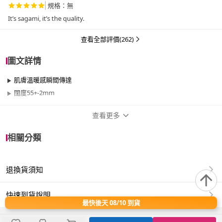
規格：無
查看全部評價(262)
圖文詳情
肌膚溫暖感瞬間傳達
闊度55+-2mm
查看更多
商品規格
相關分類
品牌名稱
sagami 相模
退換貨須知
類型
一般
尺寸
0.01mm、55mm以上
快速到貨說明
最快後天 08/10 到貨
款式
一般、平滑