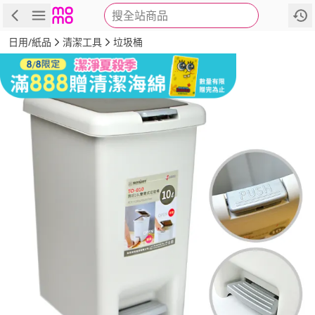
搜全站商品
商品
評價
詳情
規格
推薦
日用/紙品
清潔工具
垃圾桶