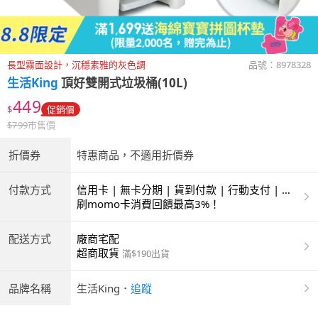
長型霧面設計，沉穩素雅的灰色調
品號：
8978328
生活King
頂好雙開式垃圾桶(10L)
449
$
促銷價
$
799
市售價
折價券
特惠商品，不適用折價券
付款方式
信用卡 | 無卡分期 | 貨到付款 | 行動支付 | 超
商付款 | ATM | 銀聯卡
刷momo卡消費回饋最高3%！
配送方式
廠商宅配
超商取貨
滿$190出貨
品牌名稱
生活King
．
追蹤