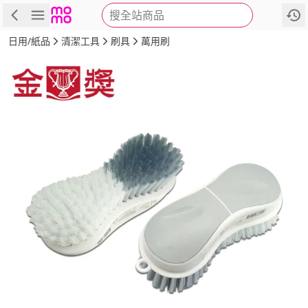
搜全站商品
商品
評價
詳情
規格
推薦
日用/紙品
清潔工具
刷具
萬用刷