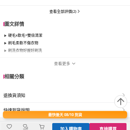
查看全部評價(2)
圖文詳情
硬毛x軟毛=雙倍清潔
刷毛柔軟不傷衣物
刷洗衣物好握好刷洗
查看更多
商品規格
相關分類
品牌名稱
金獎
退換貨須知
適用於
浴室
快速到貨說明
最快後天 08/10 到貨
商品名稱：【金獎】雙效潔淨衣刷
商品型號：C2144
商品尺寸：170x66x65mm
加入購物車
直接購買