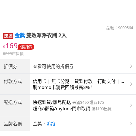
品號：
9009564
金獎
雙效潔淨衣刷 2入
169
$
促銷價
$
229
市售價
折價券
查看可使用的折價券
付款方式
信用卡 | 無卡分期 | 貨到付款 | 行動支付 | 超
商付款 | ATM | 銀聯卡
刷momo卡消費回饋最高3%！
配送方式
快速到貨/離島配送
未滿$490 運費$75
超商/i郵箱/myfone門市取貨
滿$190出貨
品牌名稱
金獎
．
追蹤