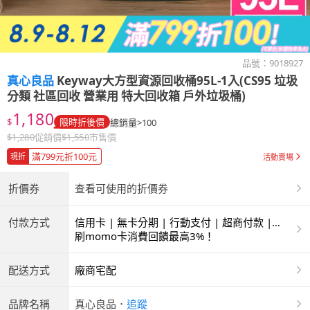
品號：
9018927
真心良品
Keyway大方型資源回收桶95L-1入(CS95 垃圾
分類 社區回收 營業用 特大回收箱 戶外垃圾桶)
1,180
$
限時折後價
總銷量>100
$
1,280
促銷價
$
1,550
市售價
滿799元折100元
現折
活動賣場
折價券
查看可使用的折價券
付款方式
信用卡 | 無卡分期 | 行動支付 | 超商付款 |
ATM | 銀聯卡
刷momo卡消費回饋最高3%！
配送方式
廠商宅配
品牌名稱
真心良品
．
追蹤