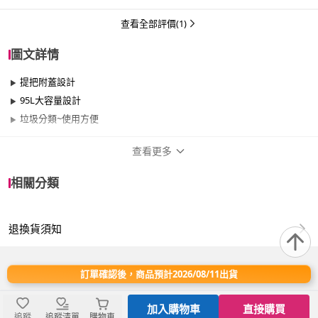
只是垃圾袋得重買～
查看全部評價(1)
圖文詳情
提把附蓋設計
95L大容量設計
垃圾分類~使用方便
查看更多
商品規格
相關分類
品牌名稱
真心良品
退換貨須知
類型
有蓋
容量
41-50L
訂單確認後，商品預計2026/08/11出貨
加入購物車
直接購買
商品規格：
追蹤
追蹤清單
購物車