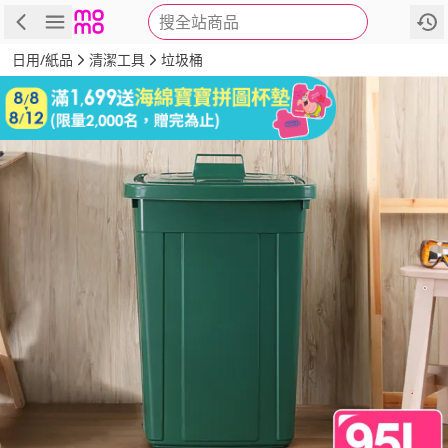
搜全站商品
商品
評價
詳情
規格
推薦
日用/紙品
清潔工具
垃圾桶