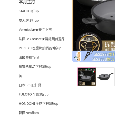
本月主打
STAUB 3折up
雙人牌 3折up
Vermicular★新品上市
法國Le Creuset★鑄鐵鍋首選品牌
PERFECT理想牌熱銷品3折up
法國特福Tefal
鍋寶熱銷品下殺3折up
美
日本IRIS設計賞
FULOTO 全館3折up
HONDONI 全館下殺3折up
韓國Neoflam