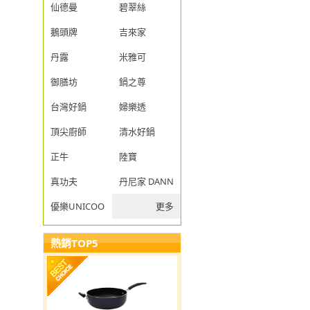
仙德曼
碧翠絲
鵝頭牌
吉來家
丹露
米雅可
御膳坊
鍋之尊
台灣好鍋
婦樂透
頂尖廚師
清水好鍋
正牛
陸寶
真功夫
丹尼家 DANNY JIA
優樂UNICOOK
更多
熱銷TOP5