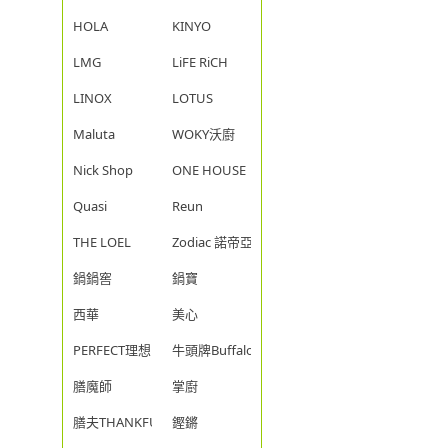
HOLA
KINYO
LMG
LiFE RiCH
LINOX
LOTUS
Maluta
WOKY沃廚
Nick Shop
ONE HOUSE
Quasi
Reun
THE LOEL
Zodiac 諾帝亞
鍋鍋窖
鍋寶
西華
美心
PERFECT理想
牛頭牌Buffalo
膳魔師
掌廚
膳夫THANKFUL
鏗鏘