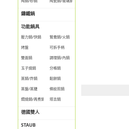
陶鍋/砂鍋
陶瓷鍋/玻璃鍋/透明鍋
鑄鐵鍋
功能鍋具
壓力鍋/快鍋
鴛鴦鍋/火鍋
烤盤
可拆手柄
雙面鍋
調理鍋/內鍋
玉子燒鍋
分格鍋
蒸鍋/炸鍋
鬆餅鍋
蒸盤/蒸籠
條紋煎鍋
燜燒鍋/再煮鍋
塔吉鍋
德國雙人
STAUB