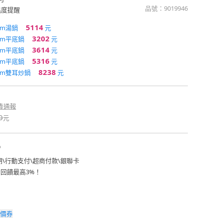
品號：
9019946
溫度提醒
5114
cm湯鍋
元
3202
cm平底鍋
元
3614
cm平底鍋
元
5316
cm平底鍋
元
8238
cm雙耳炒鍋
元
貴通報
0
元
期
\
行動支付
\
超商付款
\
銀聯卡
費回饋最高3%！
價券