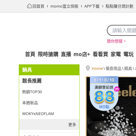
回首頁
momo富立保險
APP下載
點點賺分潤計劃
猜你想搜 >
首頁
限時搶購
直播
mo店+
看看買
家電
電玩
Home
\
餐廚用品
\
鍋具
\
鍋具
館長推薦
熱銷TOP30
本週新品
WOKYxNEOFLAM
更多