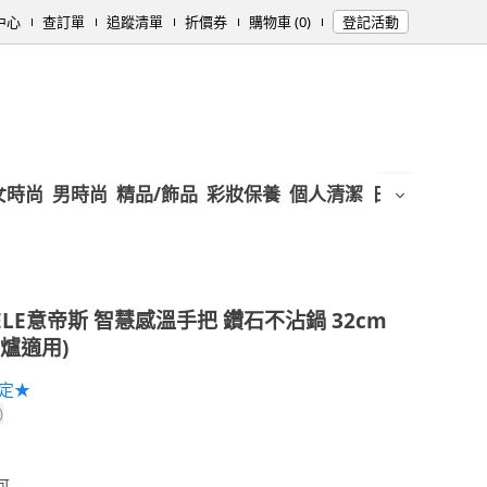
中心
查訂單
追蹤清單
折價券
購物車 (0)
登記活動
女時尚
男時尚
精品/飾品
彩妝保養
個人清潔
日用/紙品
母
EELE意帝斯 智慧感溫手把 鑽石不沾鍋 32cm
磁爐適用)
限定★
)
可