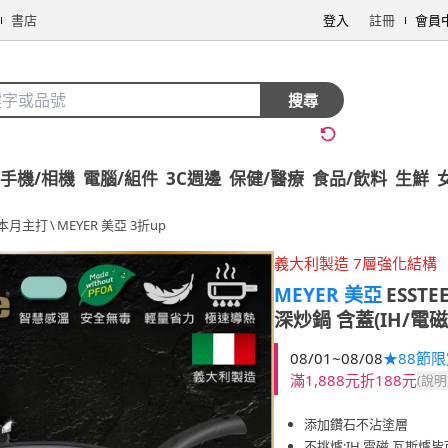
書店
登入
註冊
會員
搜尋
手機/相機
電腦/組件
3C週邊
保健/醫療
食品/飲料
生鮮
本月主打
\
MEYER 美亞 3折up
義大利製造 7層強化結構
MEYER 美亞
ESST
深炒鍋 含蓋(IH/電
08/01~08/08
★88節
滿1,888元折188元
(說明
添加鑽石不沾塗層
不挑爐:IH.電磁.瓦斯爐皆