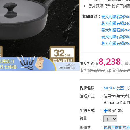
智慧感溫把手 最適下鍋
相關商品：
義大利鑽石鍋20
義大利鑽石鍋24
義大利鑽石鍋26
義大利鑽石鍋28
義大利鑽石鍋30
8,238
限時折後價
元
賣
12,800
8,99
市售價
元
促銷價
品牌名稱
:
MEYER 美亞
結帳方式
:
信用卡
\
無卡分
刷momo卡消
配送方式
:
廠商宅配
數量
:
折價券
:
查看可使用的折