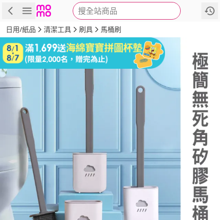
搜全站商品
商品
評價
詳情
規格
推薦
日用/紙品
清潔工具
刷具
馬桶刷