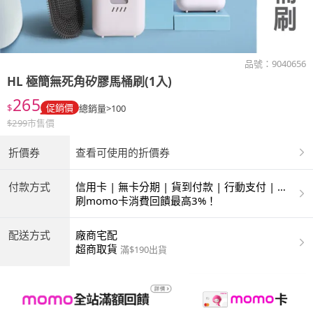
品號：
9040656
HL
極簡無死角矽膠馬桶刷(1入)
265
$
促銷價
總銷量>100
$
299
市售價
折價券
查看可使用的折價券
付款方式
信用卡 | 無卡分期 | 貨到付款 | 行動支付 | 超
商付款 | ATM | 銀聯卡
刷momo卡消費回饋最高3%！
配送方式
廠商宅配
超商取貨
滿$190出貨