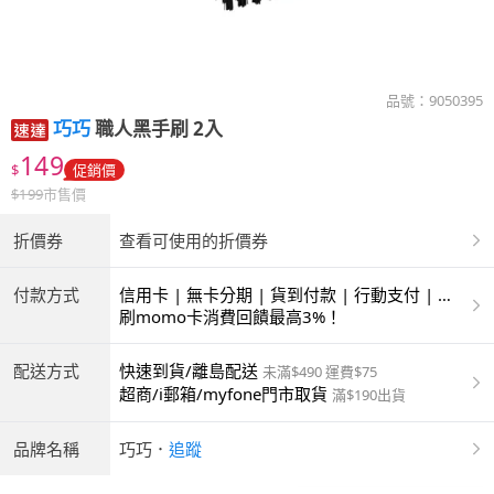
品號：
9050395
巧巧
職人黑手刷 2入
149
$
促銷價
$
199
市售價
折價券
查看可使用的折價券
付款方式
信用卡 | 無卡分期 | 貨到付款 | 行動支付 | 超
商付款 | ATM | 銀聯卡
刷momo卡消費回饋最高3%！
配送方式
快速到貨/離島配送
未滿$490 運費$75
超商/i郵箱/myfone門市取貨
滿$190出貨
品牌名稱
巧巧
．
追蹤