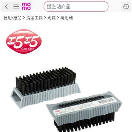
搜全站商品
商品
評價
詳情
規格
推薦
日用/紙品
清潔工具
刷具
萬用刷