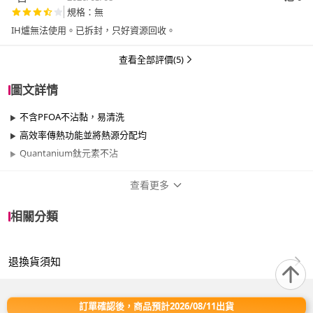
規格：無
IH爐無法使用。已拆封，只好資源回收。
查看全部評價(5)
圖文詳情
不含PFOA不沾黏，易清洗
高效率傳熱功能並將熱源分配均
Quantanium鈦元素不沾
查看更多
商品規格
相關分類
品牌名稱
Olympia
退換貨須知
尺寸
21cm~25cm
材質
其他合金
訂單確認後，商品預計2026/08/11出貨