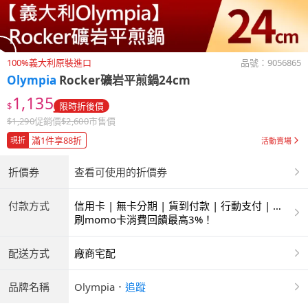
100%義大利原裝進口
品號：
9056865
Olympia
Rocker礦岩平煎鍋24cm
1,135
$
限時折後價
$
1,290
促銷價
$
2,600
市售價
滿1件享88折
現折
活動賣場
折價券
查看可使用的折價券
付款方式
信用卡 | 無卡分期 | 貨到付款 | 行動支付 | 超
商付款 | ATM | 銀聯卡
刷momo卡消費回饋最高3%！
配送方式
廠商宅配
品牌名稱
Olympia
．
追蹤