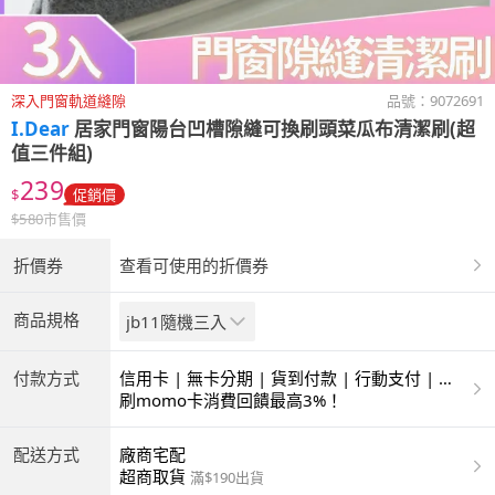
深入門窗軌道縫隙
品號：
9072691
I.Dear
居家門窗陽台凹槽隙縫可換刷頭菜瓜布清潔刷(超
值三件組)
239
$
促銷價
$
580
市售價
折價券
查看可使用的折價券
商品規格
jb11隨機三入
付款方式
信用卡 | 無卡分期 | 貨到付款 | 行動支付 | 超
商付款 | ATM | 銀聯卡
刷momo卡消費回饋最高3%！
配送方式
廠商宅配
超商取貨
滿$190出貨