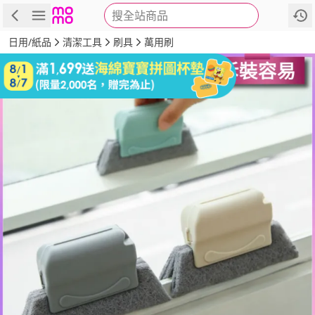
搜全站商品
商品
評價
詳情
規格
推薦
日用/紙品
清潔工具
刷具
萬用刷