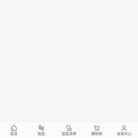
首頁
逛逛
追蹤清單
購物車
會員中心