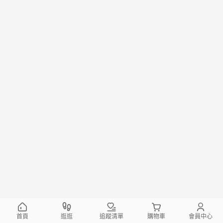
首頁
逛逛
追蹤清單
購物車
會員中心