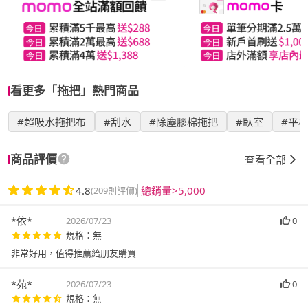
看更多「拖把」熱門商品
#超吸水拖把布
#刮水
#除塵膠棉拖把
#臥室
#平
商品評價
查看全部
4.8
總銷量>5,000
(209則評價)
*依*
2026/07/23
0
規格：無
非常好用，值得推薦給朋友購買
*苑*
2026/07/23
0
規格：無