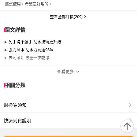
還沒使用，希望是好用的。
查看全部評價(209)
圖文詳情
免手洗不髒手 刮水技術更升級
強力擠水 刮水力高達98%
去污頑垢 吸塵一次乾淨
查看更多
商品規格
相關分類
品牌名稱
好神拖
退換貨須知
適用於
臥室、客廳、浴室、廚房、陽台、餐廳、室
內、室外、玄關
快速到貨說明
品名：【好神拖】美型免手洗刮水平板拖（1桿1平板布）