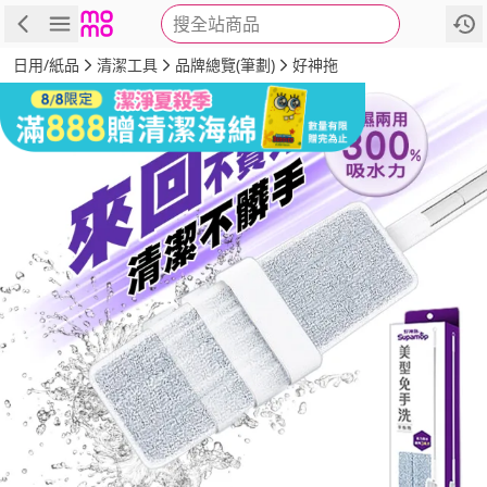
搜全站商品
商品
評價
詳情
規格
推薦
日用/紙品
清潔工具
品牌總覽(筆劃)
好神拖