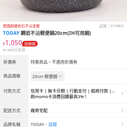
德國超硬岩石不沾塗層
品號：
9174831
TODAY
鋼岩不沾輕便鍋20cm(IH可用鍋)
1,050
$
促銷價
$
1,880
市售價
折價券
特惠商品，不適用折價券
商品規格
20cm 輕便鍋
付款方式
信用卡 | 無卡分期 | 行動支付 | 超商付款 |
ATM | 銀聯卡
刷momo卡消費回饋最高3%！
配送方式
廠商宅配
品牌名稱
TODAY
．
追蹤