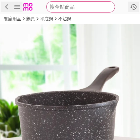
搜全站商品
商品
評價
詳情
規格
推薦
餐廚用品
鍋具
平底鍋
不沾鍋