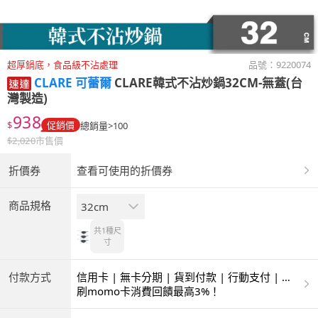
超厚鍋底，食品級不沾處理
品號：
9220074
CLARE 可蕾爾
CLARE韓式不沾炒鍋32CM-無蓋(台
灣製造)
938
$
促銷價
總銷量>100
$
2,020
市售價
折價券
查看可使用的折價券
商品規格
32cm
共1種
尺
寸
付款方式
信用卡 | 無卡分期 | 貨到付款 | 行動支付 | 超
商付款 | ATM | 銀聯卡
刷momo卡消費回饋最高3%！