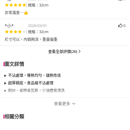
規格：32cm
非常滿意⋯👍
*小*
2026/03/01
0
規格：32cm
尺寸可以，內鍋夠深，重量偏重
查看全部評價(26)
圖文詳情
不沾處理，導熱均勻、儲熱性佳
超厚鍋底，食品級不沾處理
耐炒、省時省瓦斯，少油煙易清洗
查看更多
商品規格
相關分類
品牌名稱
CLARE 可蕾爾