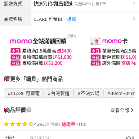
配送方式
快速到貨/離島配送
未滿$490 運費$75
品牌名稱
CLARE 可蕾爾
．
追蹤
看更多「鍋具」熱門商品
#CLARE 可蕾爾
#台灣製造
#不沾炒鍋
#30cm~34cm
商品評價
查看全部
4.6
總銷量>100
(26則評價)
*怡*
2026/07/10
0