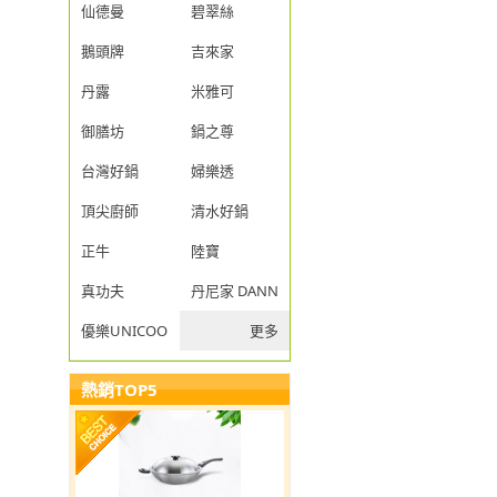
仙德曼
碧翠絲
鵝頭牌
吉來家
丹露
米雅可
御膳坊
鍋之尊
台灣好鍋
婦樂透
頂尖廚師
清水好鍋
正牛
陸寶
真功夫
丹尼家 DANNY JIA
優樂UNICOOK
更多
熱銷TOP5