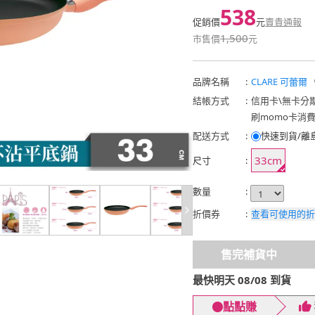
538
促銷價
元
賣貴通報
1,500
市售價
元
品牌名稱
:
CLARE 可蕾爾
結帳方式
:
信用卡
\
無卡分
刷momo卡消
配送方式
:
快速到貨/離
33cm
尺寸
:
數量
:
折價券
:
查看可使用的折
售完補貨中
最快明天 08/08 到貨
點點賺