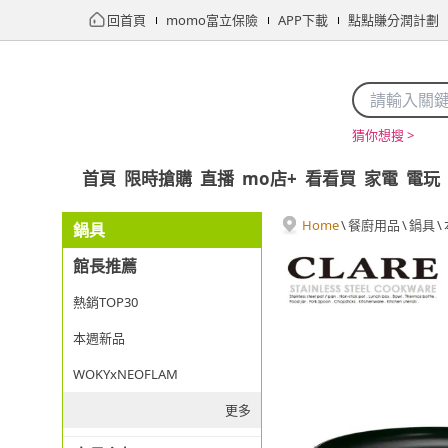
回首頁
momo富立保險
APP下載
點點賺分潤計劃
猜你想搜 >
首頁
限時搶購
直播
mo店+
看看買
家電
電玩
Home
\
餐廚用品
\
鍋具
\
鍋具
館長推薦
熱銷TOP30
本週新品
WOKYxNEOFLAM
更多