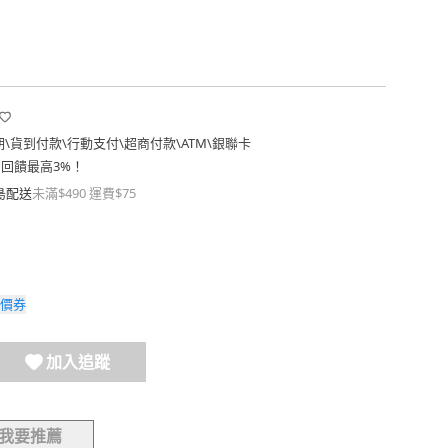
期
\
貨到付款
\
行動支付
\
超商付款
\
ATM
\
銀聯卡
費回饋最高3%！
島配送
未滿$490 運費$75
價券
加入追蹤
我要推薦