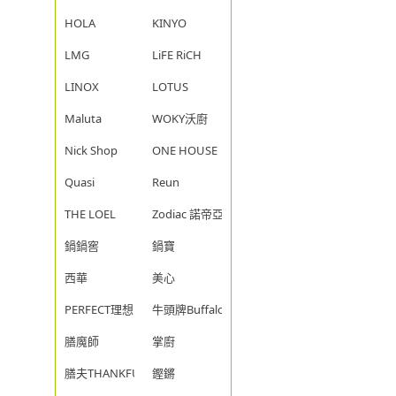
HOLA
KINYO
LMG
LiFE RiCH
LINOX
LOTUS
Maluta
WOKY沃廚
Nick Shop
ONE HOUSE
Quasi
Reun
THE LOEL
Zodiac 諾帝亞
鍋鍋窖
鍋寶
西華
美心
PERFECT理想
牛頭牌Buffalo
膳魔師
掌廚
膳夫THANKFUL
鏗鏘