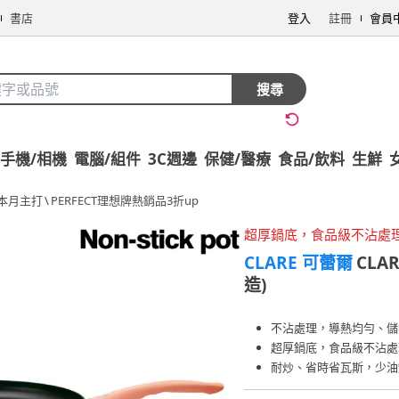
書店
登入
註冊
會員
搜尋
手機/相機
電腦/組件
3C週邊
保健/醫療
食品/飲料
生鮮
本月主打
\
PERFECT理想牌熱銷品3折up
超厚鍋底，食品級不沾處
CLARE 可蕾爾
CLA
造)
不沾處理，導熱均勻、儲
超厚鍋底，食品級不沾處
耐炒、省時省瓦斯，少油