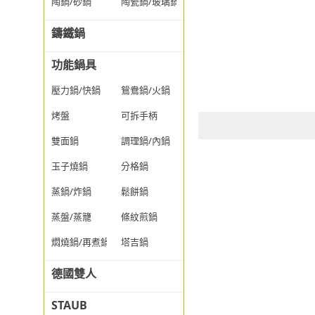
陶鍋/砂鍋
陶瓷鍋/玻璃鍋/透明鍋
鑄鐵鍋
功能鍋具
壓力鍋/快鍋
鴛鴦鍋/火鍋
烤盤
可拆手柄
雙面鍋
調理鍋/內鍋
玉子燒鍋
分格鍋
蒸鍋/炸鍋
鬆餅鍋
蒸盤/蒸籠
條紋煎鍋
燜燒鍋/再煮鍋
塔吉鍋
德國雙人
STAUB