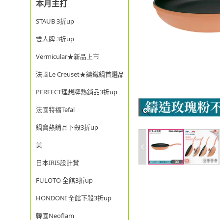
本月主打
STAUB 3折up
雙人牌 3折up
Vermicular★新品上市
法國Le Creuset★鑄鐵鍋首選品牌
PERFECT理想牌熱銷品3折up
法國特福Tefal
鍋寶熱銷品下殺3折up
美
日本IRIS設計賞
FULOTO 全館3折up
HONDONI 全館下殺3折up
韓國Neoflam