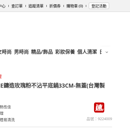
中心
查訂單
追蹤清單
折價券
購物車 (0)
登記活動
女時尚
男時尚
精品/飾品
彩妝保養
個人清潔
日用/紙品
母
理
RE鑄造玫瑰粉不沾平底鍋33CM-無蓋(台灣製
熱性佳
理
品號：
9224009
煙易清洗