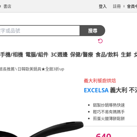
書店
登入
註冊
會員
搜尋
手機/相機
電腦/組件
3C週邊
保健/醫療
食品/飲料
生鮮
館長推薦
\
日韓歐美鍋具★全館3折up
義大利餐廚烘焙
EXCELSA
義大利 不沾
鋁製炒鍋導熱快速
輕巧不易有媽媽手
煎蛋火腿薄餅鬆餅
640