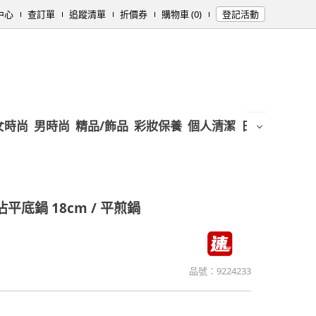
中心
查訂單
追蹤清單
折價券
購物車 (0)
登記活動
女時尚
男時尚
精品/飾品
彩妝保養
個人清潔
日用/紙品
母
平底鍋 18cm / 平煎鍋
品號：
9224233