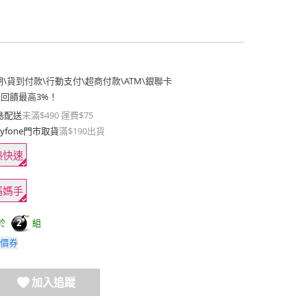
期
\
貨到付款
\
行動支付
\
超商付款
\
ATM
\
銀聯卡
費回饋最高3%！
島配送
未滿$490 運費$75
yfone門市取貨
滿$190出貨
熱快速
媽媽手
於
組
2
價券
加入追蹤