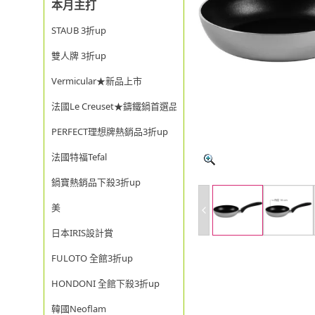
本月主打
STAUB 3折up
雙人牌 3折up
Vermicular★新品上市
法國Le Creuset★鑄鐵鍋首選品牌
PERFECT理想牌熱銷品3折up
法國特福Tefal
鍋寶熱銷品下殺3折up
美
日本IRIS設計賞
FULOTO 全館3折up
HONDONI 全館下殺3折up
韓國Neoflam