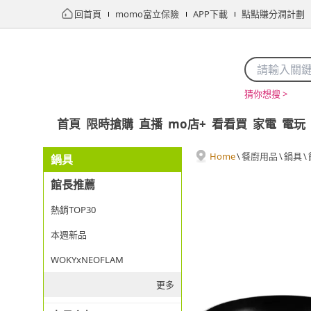
回首頁
momo富立保險
APP下載
點點賺分潤計劃
猜你想搜 >
首頁
限時搶購
直播
mo店+
看看買
家電
電玩
Home
\
餐廚用品
\
鍋具
\
鍋具
館長推薦
熱銷TOP30
本週新品
WOKYxNEOFLAM
更多