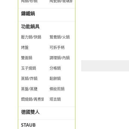
陶鍋/砂鍋
陶瓷鍋/玻璃鍋/透明鍋
鑄鐵鍋
功能鍋具
壓力鍋/快鍋
鴛鴦鍋/火鍋
烤盤
可拆手柄
雙面鍋
調理鍋/內鍋
玉子燒鍋
分格鍋
蒸鍋/炸鍋
鬆餅鍋
蒸盤/蒸籠
條紋煎鍋
燜燒鍋/再煮鍋
塔吉鍋
德國雙人
STAUB