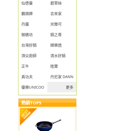
仙德曼
碧翠絲
鵝頭牌
吉來家
丹露
米雅可
御膳坊
鍋之尊
台灣好鍋
婦樂透
頂尖廚師
清水好鍋
正牛
陸寶
真功夫
丹尼家 DANNY JIA
優樂UNICOOK
更多
熱銷TOP5