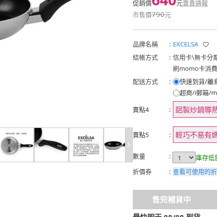
促銷價
元
賣貴通報
790
市售價
元
品牌名稱
:
EXCELSA
結帳方式
:
信用卡
\
無卡分
刷momo卡消
配送方式
:
快速到貨/離
超商/i郵箱/m
鋁製炒鍋導
賣點4
:
輕巧不易有
賣點5
:
數量
:
庫存低
折價券
:
查看可使用的折
售完補貨中