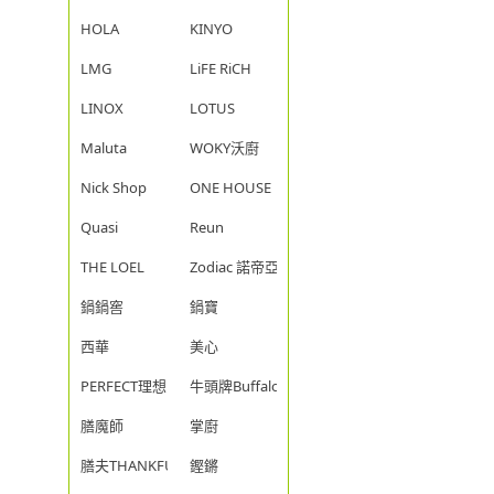
HOLA
KINYO
LMG
LiFE RiCH
LINOX
LOTUS
Maluta
WOKY沃廚
Nick Shop
ONE HOUSE
Quasi
Reun
THE LOEL
Zodiac 諾帝亞
鍋鍋窖
鍋寶
西華
美心
PERFECT理想
牛頭牌Buffalo
膳魔師
掌廚
膳夫THANKFUL
鏗鏘