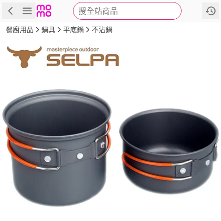
搜全站商品
商品
評價
詳情
規格
推薦
餐廚用品
鍋具
平底鍋
不沾鍋