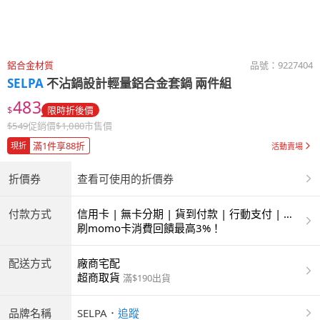
鋁合金材質
品號：
9227404
SELPA
不沾鍋設計輕量鋁合金套鍋 兩件組
483
$
限時折後價
$
549
促銷價
$
1,080
市售價
滿1件享88折
現折
活動賣場
折價券
查看可使用的折價券
付款方式
信用卡 | 無卡分期 | 貨到付款 | 行動支付 | 超
商付款 | ATM | 銀聯卡
刷momo卡消費回饋最高3%！
配送方式
廠商宅配
超商取貨
滿$190出貨
品牌名稱
SELPA
．
追蹤