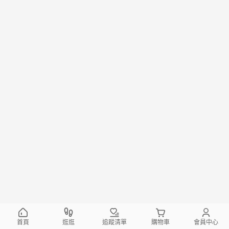
首頁
逛逛
追蹤清單
購物車
會員中心