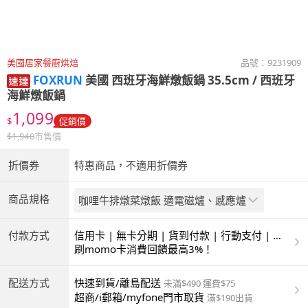
美國居家餐廚烘焙
品號：
9231909
FOXRUN
美國 西班牙海鮮燉飯鍋 35.5cm / 西班牙
海鮮燉飯鍋
1,099
$
促銷價
$
1,940
市售價
折價券
特惠商品，不適用折價券
商品規格
咖哩牛排燉菜燉飯 適電磁爐、感應爐
付款方式
信用卡 | 無卡分期 | 貨到付款 | 行動支付 | 超
商付款 | ATM | 銀聯卡
刷momo卡消費回饋最高3%！
配送方式
快速到貨/離島配送
未滿$490 運費$75
超商/i郵箱/myfone門市取貨
滿$190出貨