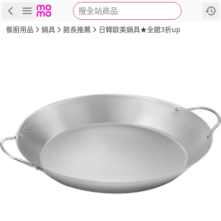
搜全站商品
商品
評價
詳情
規格
推薦
餐廚用品
鍋具
館長推薦
日韓歐美鍋具★全館3折up