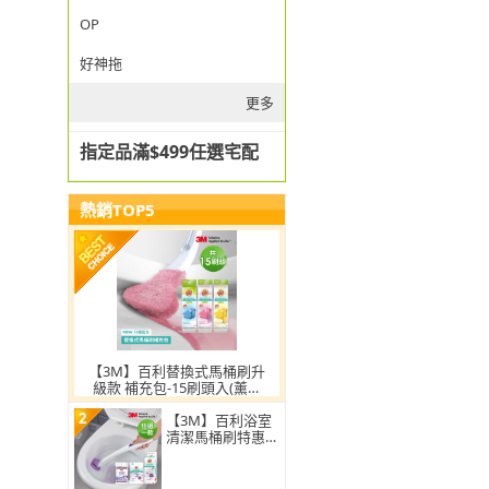
OP
好神拖
更多
指定品滿$499任選宅配
熱銷TOP5
【3M】百利替換式馬桶刷升
級款 補充包-15刷頭入(薰衣
草/香檸/無香 可任選)
2
【3M】百利浴室
清潔馬桶刷特惠
組-小蘇打配方(任
選一組)