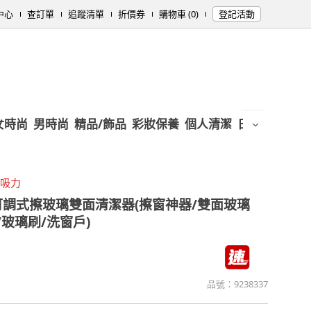
中心
查訂單
追蹤清單
折價券
購物車 (0)
登記活動
女時尚
男時尚
精品/飾品
彩妝保養
個人清潔
日用/紙品
母
整吸力
可調式擦玻璃雙面清潔器(擦窗神器/雙面玻璃
/玻璃刷/洗窗戶)
品號：
9238337