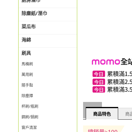
廚房濕巾
除塵紙/溼巾
菜瓜布
海綿
刷具
馬桶刷
萬用刷
隨手黏
除塵撢
杯刷/瓶刷
商品特色
商品
鋼刷/鍋刷
窗戶清潔