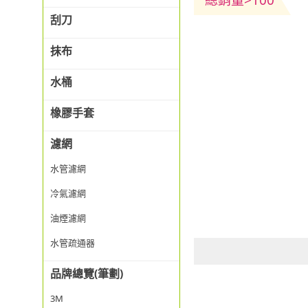
總銷量>100
刮刀
抹布
水桶
橡膠手套
濾網
水管濾網
冷氣濾網
油煙濾網
水管疏通器
品牌總覽(筆劃)
3M