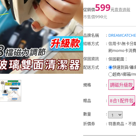
599
促銷價
元
賣貴通報
990
市售價
元
品牌名稱
:
DREAMCATCHE
結帳方式
:
信用卡
\
無卡分
刷momo卡消
保固資訊
:
保固範圍：
配送方式
:
快速到貨/離
超商/i郵箱/m
調磁升級款
規格
:
8合1配件包
贈品
:
數量
:
折價券
:
特惠商品，不適