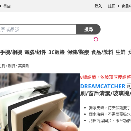
書店
登入
註冊
會員
搜尋
手機/相機
電腦/組件
3C週邊
保健/醫療
食品/飲料
生鮮
工具
\
刷具
\
萬用刷
8檔調節，依玻璃厚度調
DREAMCATCHER
刷/窗戶清潔/玻璃擦
獨家支架，防夾保護雙手
儲水海綿，不需反覆吸水
刮擦清潔同步，事半功倍