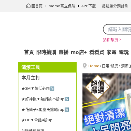
回首頁
momo富立保險
APP下載
點點賺分潤計劃
猜你想搜 >
首頁
限時搶購
直播
mo店+
看看買
家電
電玩
Home
\
日用/紙品
\
清潔
清潔工具
本月主打
★3M▼飆低必囤↘
★好神拖▼熱銷搶75折up↘
★花仙子x驅塵氏搶6折up↘
★OP▼全館4折up
台隆熱銷精選