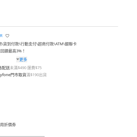
R
期
\
貨到付款
\
行動支付
\
超商付款
\
ATM
\
銀聯卡
費回饋最高3%！
更多
島配送
未滿$490 運費$75
yfone門市取貨
滿$190出貨
用折價券