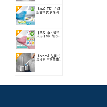
3
【3M】百利 升級
版替換式 馬桶刷
特惠組(可任選2
組)
4
【3M】百利替換
式馬桶刷升級款
補充包-5刷頭入
(薰衣草/香檸/無
香 可任選)
5
【ecoco】壁掛式
馬桶刷 自動開關
蓋 一次性拋棄式3
60°旋轉刷頭 浴室
廁所清潔 附8入刷
頭 替換補充包