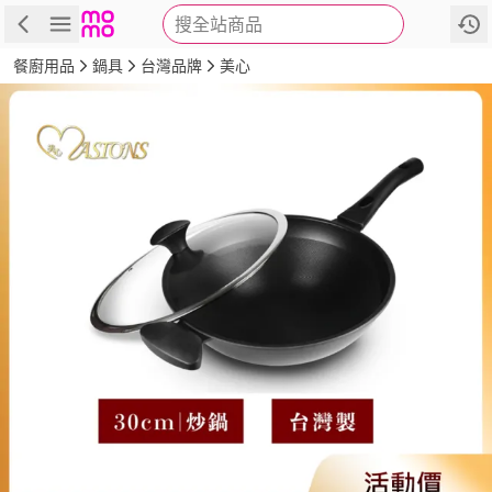
搜全站商品
商品
評價
詳情
規格
推薦
餐廚用品
鍋具
台灣品牌
美心