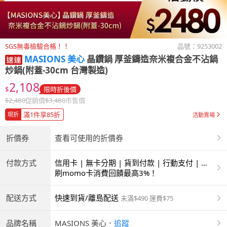
SGS無毒檢驗合格！！
品號：
9253002
MASIONS 美心
晶鑽鍋 厚釜鑄造奈米複合金不沾鍋
炒鍋(附蓋-30cm 台灣製造)
2,108
$
限時折後價
$
2,480
促銷價
$
3,480
市售價
滿1件享85折
現折
活動賣場
折價券
查看可使用的折價券
付款方式
信用卡 | 無卡分期 | 貨到付款 | 行動支付 | 超
商付款 | ATM | 銀聯卡
刷momo卡消費回饋最高3%！
配送方式
快速到貨/離島配送
未滿$490 運費$75
品牌名稱
MASIONS 美心
．
追蹤