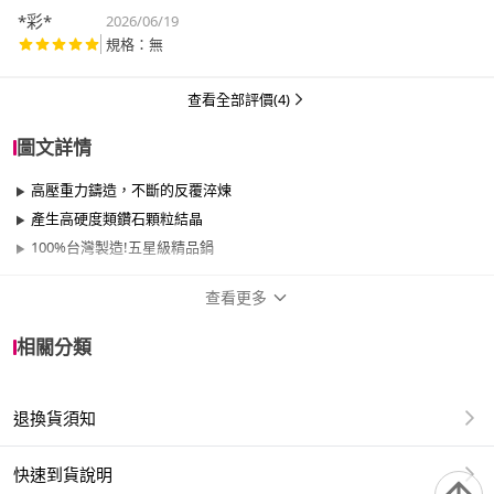
*彩*
2026/06/19
規格：無
查看全部評價(4)
圖文詳情
高壓重力鑄造，不斷的反覆淬煉
產生高硬度類鑽石顆粒結晶
100%台灣製造!五星級精品鍋
查看更多
商品規格
相關分類
品牌名稱
MASIONS 美心
退換貨須知
尺寸
30cm~34cm
材質
其他合金
快速到貨說明