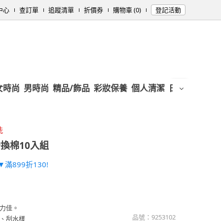
中心
查訂單
追蹤清單
折價券
購物車 (0)
登記活動
女時尚
男時尚
精品/飾品
彩妝保養
個人清潔
日用/紙品
母
洗
換棉10入組
滿899折130!
力佳。
品號：
9253102
、刮水樣