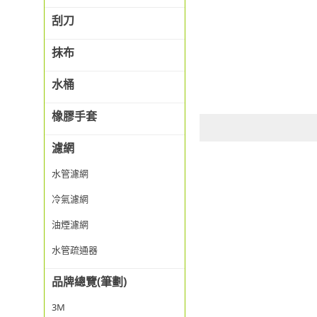
刮刀
抹布
水桶
橡膠手套
濾網
水管濾網
冷氣濾網
油煙濾網
水管疏通器
品牌總覽(筆劃)
3M