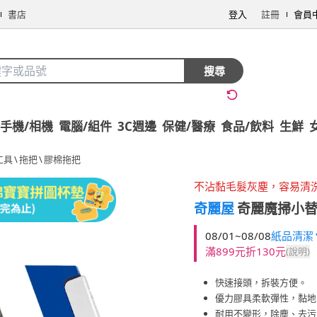
書店
登入
註冊
會員
搜尋
手機/相機
電腦/組件
3C週邊
保健/醫療
食品/飲料
生鮮
工具
\
拖把
\
膠棉拖把
不沾黏毛髮灰塵，容易清
奇麗屋
奇麗魔掃小替
08/01~08/08
紙品清潔▼
滿899元折130元
(說明)
快速接頭，拆裝方便。
優力膠具柔軟彈性，黏地
耐用不變形，除塵、去污