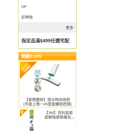
OP
好神拖
更多
指定品滿$499任選宅配
熱銷TOP5
【家簡塵除】擠水時尚拖把
(市面上唯一45度旋轉拖把頭)
2
【3M】百利高密
度瞬吸膠棉補充包
(1頭)