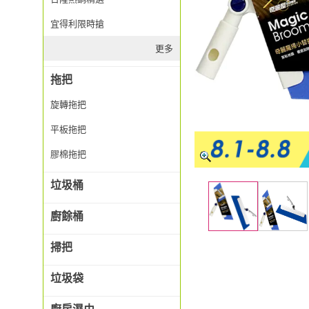
宜得利限時搶
更多
拖把
旋轉拖把
平板拖把
膠棉拖把
垃圾桶
廚餘桶
掃把
垃圾袋