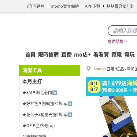
回首頁
momo富立保險
APP下載
點點賺分潤計劃
猜你想搜 >
首頁
限時搶購
直播
mo店+
看看買
家電
電玩
Home
\
日用/紙品
\
清潔
清潔工具
本月主打
★3M▼飆低必囤↘
★好神拖▼熱銷搶75折up↘
★花仙子x驅塵氏搶6折up↘
★OP▼全館4折up
台隆熱銷精選