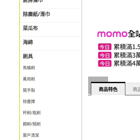
廚房濕巾
除塵紙/溼巾
菜瓜布
海綿
刷具
馬桶刷
萬用刷
商品特色
商品
隨手黏
除塵撢
杯刷/瓶刷
鋼刷/鍋刷
窗戶清潔