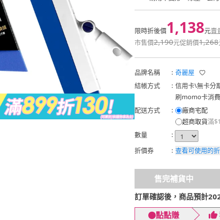
1,138
限時折後價
元
賣
2,190
1,268
市售價
元
促銷價
品牌名稱
:
奇麗屋
結帳方式
:
信用卡
\
無卡分
刷momo卡消
配送方式
:
廠商宅配
超商取貨
滿$
數量
:
折價券
:
查看可使用的折
售完補貨中
訂單確認後，商品預計2026
點點賺