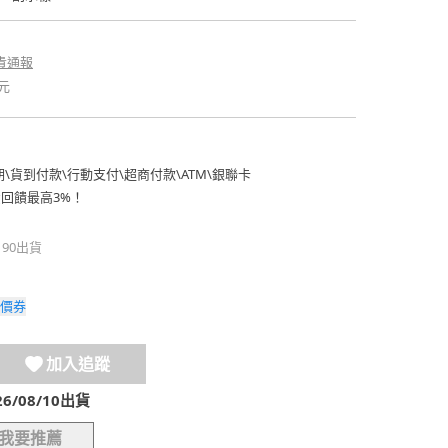
貴通報
元
期
\
貨到付款
\
行動支付
\
超商付款
\
ATM
\
銀聯卡
費回饋最高3%！
190出貨
價券
加入追蹤
/08/10出貨
我要推薦