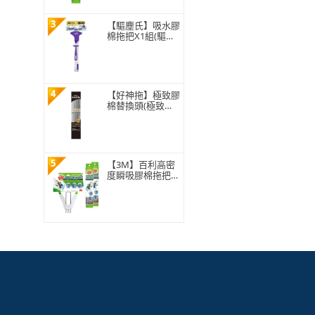
3
【驅塵氏】吸水膠
棉拖把X1組(驅塵/
打掃/清潔/吸水/
膠棉拖/拖把)
4
【好神拖】極致膠
棉替換頭(極致膠
棉拖把專用)
5
【3M】百利高密
度瞬吸膠棉拖把特
惠組(1桿3頭)