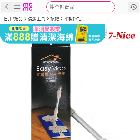
搜全站商品
商品
評價
詳情
規格
推薦
日用/紙品
清潔工具
拖把
平板拖把