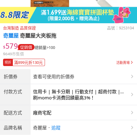
台灣製造 品質保證
品號：
9253104
奇麗屋
奇麗屋大夾板拖
579
$
促銷價
總銷量>100
$
649
市售價
滿899元折130元
現折
活動賣場
折價券
查看可使用的折價券
付款方式
信用卡 | 無卡分期 | 行動支付 | 超商付款 |
ATM | 銀聯卡
刷momo卡消費回饋最高3%！
配送方式
廠商宅配
品牌名稱
奇麗屋
．
追蹤