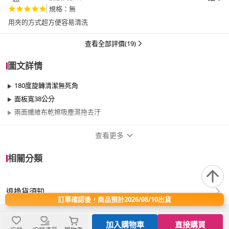
規格：無
用夾的方式超方便容易清洗
查看全部評價(19)
圖文詳情
180度旋轉清潔無死角
面板寬38公分
兩面纖維布乾擦吸塵濕拖去汙
查看更多
商品規格
相關分類
品牌名稱
奇麗屋
退換貨須知
適用於
臥室、客廳、浴室、廚房、陽台、餐廳、室
訂單確認後，商品預計2026/08/10出貨
內、室外、玄關、窗戶
加入購物車
直接購買