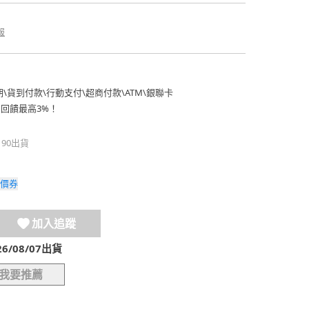
報
期
\
貨到付款
\
行動支付
\
超商付款
\
ATM
\
銀聯卡
費回饋最高3%！
190出貨
價券
加入追蹤
/08/07出貨
我要推薦