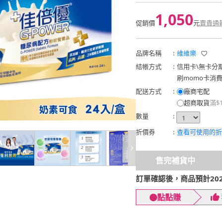
1,050
促銷價
元
賣貴通
品牌名稱
:
維維樂
結帳方式
:
信用卡
\
無卡分
刷momo卡消
配送方式
:
廠商宅配
超商取貨
滿$
數量
:
折價券
:
查看可使用的折
售完補貨中
訂單確認後，商品預計2026
點點賺