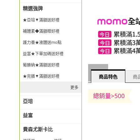
精選強牌
★亞培▼滿額送好禮
補體素◆滿額贈好禮
護力養★液體送mo點
益富★下單加碼送好禮
葡勝納★滿額送好禮
★完膳▼滿額送好禮
商品特色
商品
更多
總銷量>500
亞培
益富
費森尤斯卡比