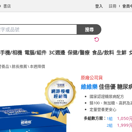
書店
登入
註冊
會員
搜尋
手機/相機
電腦/組件
3C週邊
保健/醫療
食品/飲料
生鮮
營養品
\
館長推薦
\
本週降價
原廠公司貨
維維樂
佳倍優 糖尿病
國家認證糖尿病配方
鉻100、無加糖、高鈣及
定量營養更安心
1,050
多組數方案：
1組
1,999
2組