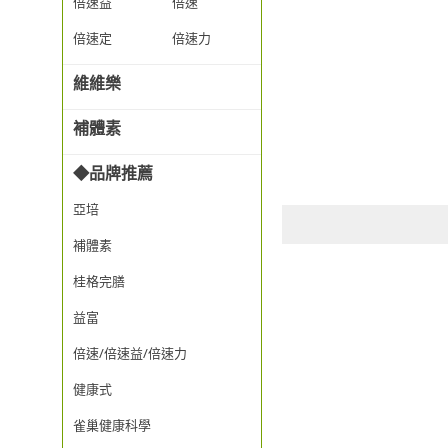
倍速益
倍速
倍速定
倍速力
維維樂
補體素
◆品牌推薦
亞培
補體素
桂格完膳
益富
倍速/倍速益/倍速力
健康式
雀巢健康科學