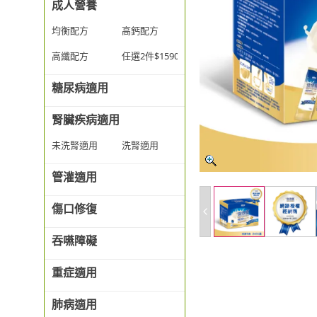
成人營養
均衡配方
高鈣配方
高纖配方
任選2件$1590
糖尿病適用
腎臟疾病適用
未洗腎適用
洗腎適用
管灌適用
傷口修復
吞嚥障礙
重症適用
肺病適用