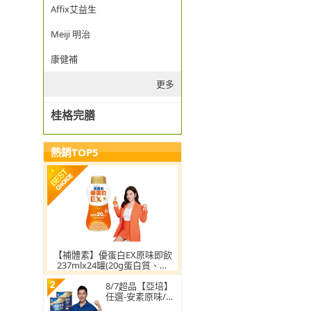
Affix艾益生
Meiji 明治
康健補
更多
桂格完膳
熱銷TOP5
【補體素】優蛋白EX原味即飲
237mlx24罐(20g蛋白質、添
加摩洛血橙、陳美鳳推薦)
2
8/7超品【亞培】
任選-安素原味/香
草減甜即飲 HMB