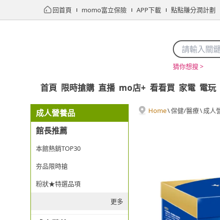
回首頁
momo富立保險
APP下載
點點賺分潤計劃
猜你想搜 >
首頁
限時搶購
直播
mo店+
看看買
家電
電玩
Home
\
保健/醫療
\
成人
成人營養品
館長推薦
本館熱銷TOP30
夯品限時搶
粉狀★特選品項
更多