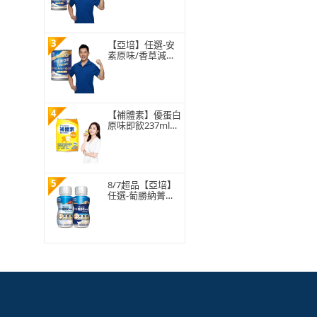
升級配方237ml x
30入x2箱(HMB、
三重優蛋白、任賢
齊代言)
3
【亞培】任選-安
素原味/香草減甜
即飲 HMB升級配
方 237ml x 30入
(成人營養品、補
充體力、三重蛋
白)
4
【補體素】優蛋白
原味即飲237mlx2
4罐(正港優蛋白、
增強體力 陳美鳳
推薦)
5
8/7超品【亞培】
任選-葡勝納菁選
糖尿病營養品-原
味+纖維/香草口味
200ml x24入 x2箱
(糖尿病適用)