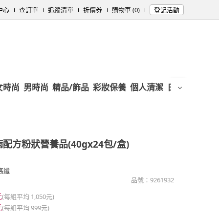
中心
查訂單
追蹤清單
折價券
購物車 (0)
登記活動
女時尚
男時尚
精品/飾品
彩妝保養
個人清潔
日用/紙品
母
配方粉狀營養品(40gx24包/盒)
高纖
品號：
9261932
元
(每組平均
1,050元
)
元
(每組平均
999元
)