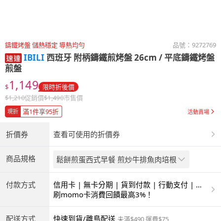
鑄鐵烤盤 儲熱穩定 導熱均勻
品號：
9272769
IBILI
西班牙 附柄鑄鐵煎烤盤 26cm / 平底鑄鐵烤盤
煎盤
1,149
$
限時折後價
$
1,210
促銷價
$
1,490
市售價
滿1件享95折
現折
活動賣場
折價券
查看可使用的折價券
商品規格
鬆餅煎蛋西式早餐 煎炒牛排魚肉培根
付款方式
信用卡 | 無卡分期 | 貨到付款 | 行動支付 | 超
商付款 | ATM | 銀聯卡
刷momo卡消費回饋最高3%！
配送方式
快速到貨/離島配送
未滿$490 運費$75