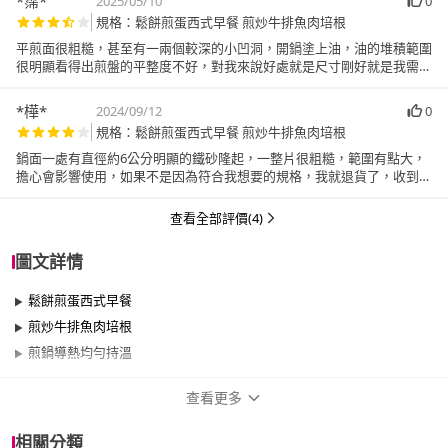
*霈*
2025/05/10
0
規格：鬆餅煎蛋西式早餐 煎炒牛排魚肉培根
平煎面很粗糙，甚至有一兩個較深的小凹洞，開鍋塗上油，油的堆積範圍
很明顯看得出煎盤的平整度不好，對我來說好處就是尺寸剛好就是我需要
的。
*樺*
2024/09/12
0
規格：鬆餅煎蛋西式早餐 煎炒牛排魚肉培根
鍋面一處有直徑約6公分明顯的鐵砂隆起，一整片很粗糙，範圍有點大，
擔心會影響使用，如果不是因為符合我想要的規格，我就退貨了，收到這
樣的商品，真的開心不起來
查看全部評價(4)
圖文詳情
鬆餅煎蛋西式早餐
煎炒牛排魚肉培根
煎鍋導熱均勻持溫
查看更多
商品規格
相關分類