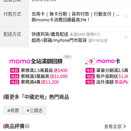
付款方式
信用卡 | 無卡分期 | 貨到付款 | 行動支付 | 超
商付款 | ATM | 銀聯卡
刷momo卡消費回饋最高3%！
配送方式
快速到貨/離島配送
未滿$490 運費$75
超商/i郵箱/myfone門市取貨
滿$190出貨
看更多「中國史地」熱門商品
#商周
#三國志
商品評價
查看全部