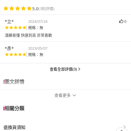
5.0
(3則評價)
*立*
2024/07/24
0
規格：無
淺顯易懂 快速到貨 非常喜歡
*彥*
2023/05/07
規格：無
查看全部評價(3)
圖文詳情
查看更多
商品規格
相關分類
作者
川浦治明
退換貨須知
譯者
劉錦秀