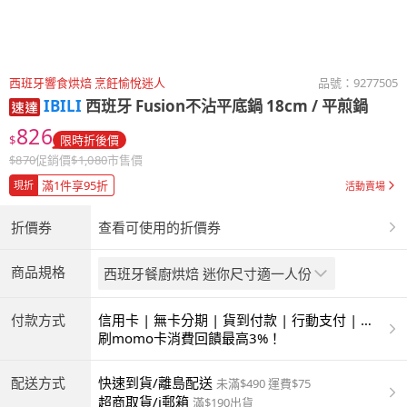
西班牙響食烘焙 烹飪愉悅迷人
品號：
9277505
IBILI
西班牙 Fusion不沾平底鍋 18cm / 平煎鍋
826
$
限時折後價
$
870
促銷價
$
1,080
市售價
滿1件享95折
現折
活動賣場
折價券
查看可使用的折價券
商品規格
西班牙餐廚烘焙 迷你尺寸適一人份
付款方式
信用卡 | 無卡分期 | 貨到付款 | 行動支付 | 超
商付款 | ATM | 銀聯卡
刷momo卡消費回饋最高3%！
配送方式
快速到貨/離島配送
未滿$490 運費$75
超商取貨/i郵箱
滿$190出貨