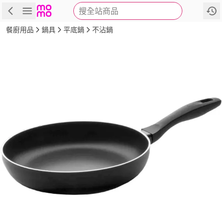
搜全站商品
商品
評價
詳情
規格
推薦
餐廚用品
鍋具
平底鍋
不沾鍋