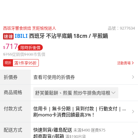
西班牙響食烘焙 烹飪愉悅迷人
品號：
9277634
IBILI
西班牙 不沾平底鍋 18cm / 平煎鍋
717
$
限時折後價
$
755
促銷價
$
930
市售價
滿1件享95折
現折
活動賣場
折價券
查看可使用的折價券
商品規格
舒芙蕾鬆餅、煎蛋 煎炒牛排魚肉培根
付款方式
信用卡 | 無卡分期 | 貨到付款 | 行動支付 | 超
商付款 | ATM | 銀聯卡
刷momo卡消費回饋最高3%！
配送方式
快速到貨/離島配送
未滿$490 運費$75
超商取貨/i郵箱
滿$190出貨