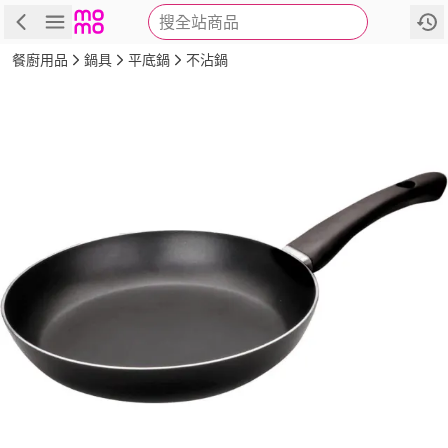
搜全站商品
商品
評價
詳情
規格
推薦
餐廚用品
鍋具
平底鍋
不沾鍋