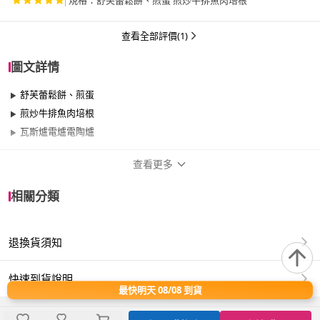
規格：舒芙蕾鬆餅、煎蛋 煎炒牛排魚肉培根
查看全部評價(1)
圖文詳情
舒芙蕾鬆餅、煎蛋
煎炒牛排魚肉培根
瓦斯爐電爐電陶爐
查看更多
商品規格
相關分類
品牌名稱
IBILI
退換貨須知
尺寸
17cm~20cm、30cm~34cm
材質
其他合金
快速到貨說明
最快明天 08/08 到貨
適用於
電磁爐、洗碗機、瓦斯爐、電陶爐、黑晶爐、