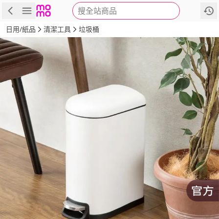
搜全站商品
商品
評價
詳情
規格
推薦
日用/紙品
清潔工具
垃圾桶