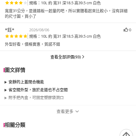
規格：10L 約 寬31 深18.5 高39.5 cm 白色
寬度31公分，是連踏板一起量的吧，所以實體看起來比較小，沒有詳細
的尺寸圖，買小了
*鈺*
2026/08/06
0
規格：10L 約 寬31 深18.5 高39.5 cm 白色
外型好看，價格實惠，質感不錯
查看全部評價(93)
圖文詳情
安靜的上蓋閉合機能
省空間外型，放於走道也不占空間
附手把內盒，可固定塑膠袋洞口
查看更多
商品規格
相關分類
品牌名稱
NITORI 宜得利家居