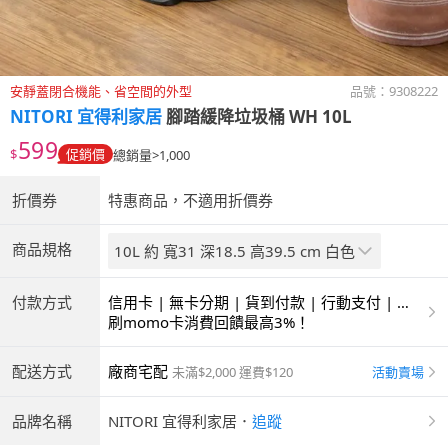
安靜蓋閉合機能、省空間的外型
品號：
9308222
NITORI 宜得利家居
腳踏緩降垃圾桶 WH 10L
599
$
促銷價
總銷量>1,000
折價券
特惠商品，不適用折價券
商品規格
10L 約 寬31 深18.5 高39.5 cm 白色
付款方式
信用卡 | 無卡分期 | 貨到付款 | 行動支付 | 超
商付款 | ATM | 銀聯卡
刷momo卡消費回饋最高3%！
配送方式
廠商宅配
活動賣場
未滿$2,000 運費$120
品牌名稱
NITORI 宜得利家居
．
追蹤