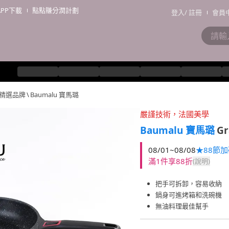
APP下載
點點賺分潤計劃
登入
/
註冊
會員
精選品牌
\
Baumalu 寶馬璐
嚴謹技術，法國美學
Baumalu 寶馬璐
G
08/01~08/08
★88節
滿1件享88折
(說明)
把手可拆卸，容易收納
鍋身可進烤箱和洗碗機
無油料理最佳幫手