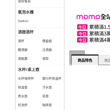
環保餐具
氣泡水機
Stelton
酒器酒杯
酒杯
禮盒組
醒酒器
注酒器
酒瓶塞
酒架
商品特色
商品
水杯/桌上壺
水杯咖啡杯
隨行杯保溫杯
保溫壺
冷水壺
煮水壺
茶壺
奶泡杯
咖啡壺