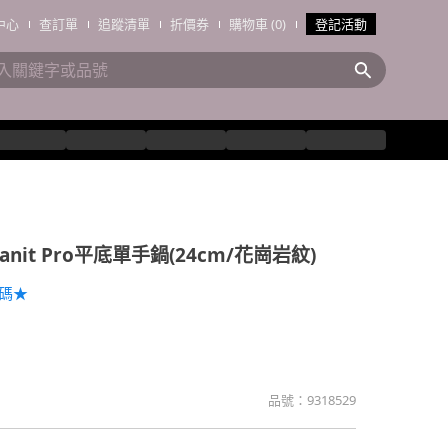
中心
查訂單
追蹤清單
折價券
購物車 (0)
登記活動
ranit Pro平底單手鍋(24cm/花崗岩紋)
加碼★
品號：
9318529