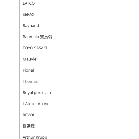
EATCO
SERAX
Raynaud
Baumalu 寶馬璐
TOYO SASAKI
Mauviel
Flonal
Thomas
Royal porcelain
L'Atelier du Vin
REVOL
柳宗理
Arthur Krupp