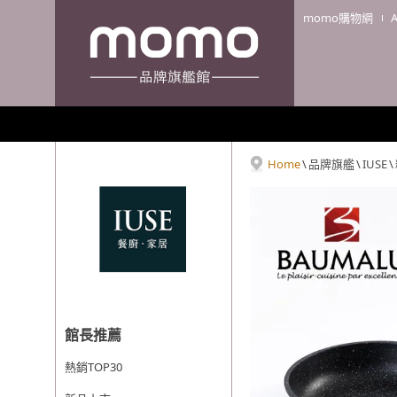
momo購物網
Home
\
品牌旗艦
\
IUSE
\
館長推薦
熱銷TOP30