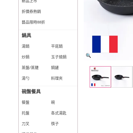
新品上市
折價券熱銷
藝品限時88折
鍋具
湯鍋
平底鍋
炒鍋
玉子燒鍋
蒸盤/蒸籠
鍋鏟
湯勺
料理夾
碗盤餐具
餐盤
碗
托盤
各式湯匙
刀叉
筷子