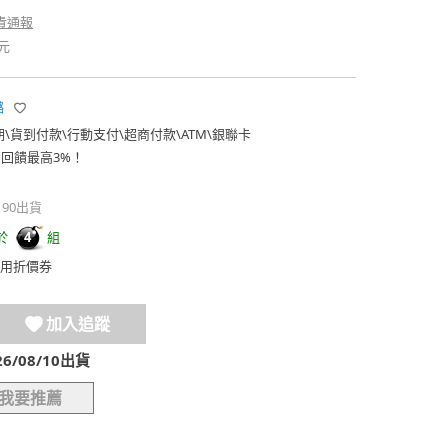
貴通報
元
璐
期
\
貨到付款
\
行動支付
\
超商付款
\
ATM
\
銀聯卡
費回饋最高3%！
190出貨
於
組
4
用折價券
加入追蹤
/08/10出貨
我要推薦