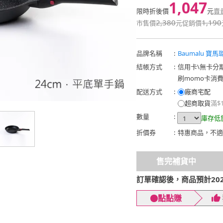
1,047
限時折後價
元
賣
2,380
1,190
市售價
元
促銷價
品牌名稱
:
Baumalu 寶馬
結帳方式
:
信用卡
\
無卡分
刷momo卡消
配送方式
:
廠商宅配
超商取貨
滿$
數量
:
庫存低
折價券
:
特惠商品，不適
售完補貨中
訂單確認後，商品預計2026
點點賺