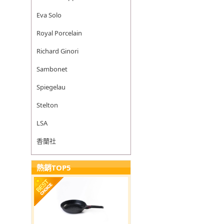
Eva Solo
Royal Porcelain
Richard Ginori
Sambonet
Spiegelau
Stelton
LSA
香蘭社
熱銷TOP5