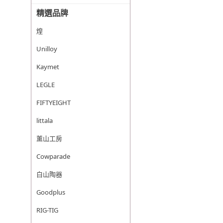
精選品牌
煌
Unilloy
Kaymet
LEGLE
FIFTYEIGHT
littala
薰山工房
Cowparade
白山陶器
Goodplus
RIG-TIG