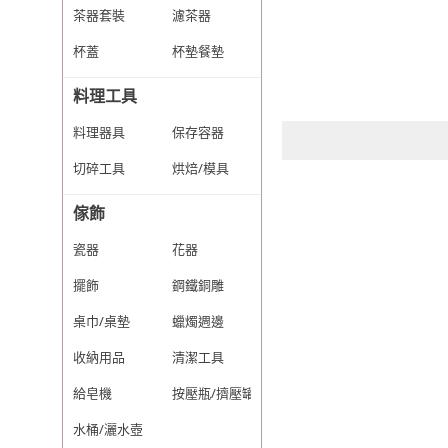
茶器套裝
濾茶器
杯蓋
杯墊餐墊
料理工具
料理器具
保存容器
切碎工具
烘焙/模具
傢飾
瓷器
花器
擺飾
鋼鐵銅雕
桌巾/桌墊
蠟燭週邊
收納用品
清潔工具
給皂機
按壓瓶/擠壓罐
水桶/灑水壺