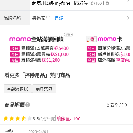
超商/i郵箱/myfone門市取貨
滿$190出貨
品牌名稱
樂邁家居
．
追蹤
看更多「掃除用品」熱門商品
#樂邁家居
#補充包
商品評價
查看全部
3.8
總銷量>100
(2則評價)
*嬿*
2023/04/01