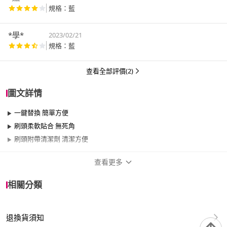
規格：藍
*學*
2023/02/21
規格：藍
查看全部評價(2)
圖文詳情
一鍵替換 簡單方便
刷頭柔軟貼合 無死角
刷頭附帶清潔劑 清潔方便
查看更多
商品規格
相關分類
品牌名稱
樂邁家居
退換貨須知
適用於
浴室、餐廳