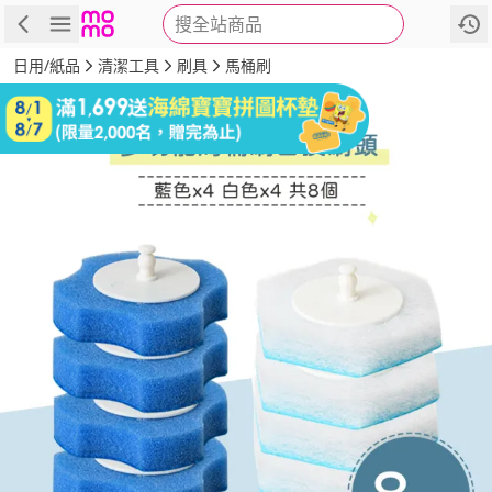
搜全站商品
商品
評價
詳情
規格
推薦
日用/紙品
清潔工具
刷具
馬桶刷