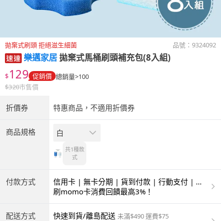
拋棄式刷頭 拒絕滋生細菌
品號：
9324092
樂邁家居
拋棄式馬桶刷頭補充包(8入組)
129
$
促銷價
總銷量>100
$
320
市售價
折價券
特惠商品，不適用折價券
商品規格
白
共1種
款
式
付款方式
信用卡 | 無卡分期 | 貨到付款 | 行動支付 | 超
商付款 | ATM | 銀聯卡
刷momo卡消費回饋最高3%！
配送方式
快速到貨/離島配送
未滿$490 運費$75