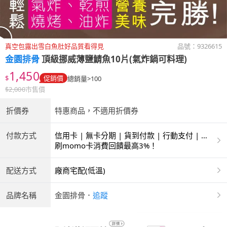
真空包露出雪白魚肚好品質看得見
品號：
9326615
金園排骨
頂級挪威薄鹽鯖魚10片(氣炸鍋可料理)
1,450
$
促銷價
總銷量>100
$
2,000
市售價
折價券
特惠商品，不適用折價券
付款方式
信用卡 | 無卡分期 | 貨到付款 | 行動支付 | 超
商付款 | ATM | 銀聯卡
刷momo卡消費回饋最高3%！
配送方式
廠商宅配(低溫)
品牌名稱
金園排骨
．
追蹤