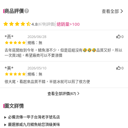
商品評價
查看全部
4.8
總銷量>100
(67則評價)
*燕*
2026/06/28
0
規格：無
去年底開始到今年，鯖魚漲不少，但是這組沒有🤣🤣🤣品質又好，所以
一次買2組，希望廠商可以不要漲價
*美*
2026/05/10
0
規格：無
很大尾，看起來品質不錯，半退冰就可以煎了很方便
查看全部評價(67)
圖文詳情
必備流傳一甲子台灣老字號名店
嚴選挪威九月鯖魚給您頂級美味