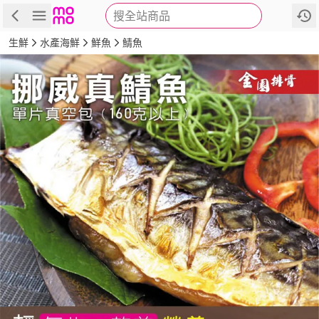
搜全站商品
商品
評價
詳情
規格
推薦
生鮮
水產海鮮
鮮魚
鯖魚