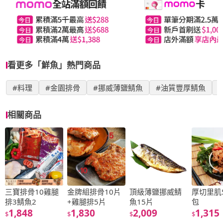
看更多「鮮魚」熱門商品
#料理
#金園排骨
#挪威薄鹽鯖魚
#油質豐厚鯖魚
相關商品
三寶排骨10雞腿
金牌組排骨10片
頂級薄鹽挪威鯖
厚切里肌5
排3鯖魚2
+雞腿排5片
魚15片
包
1,848
1,830
2,009
1,315
$
$
$
$