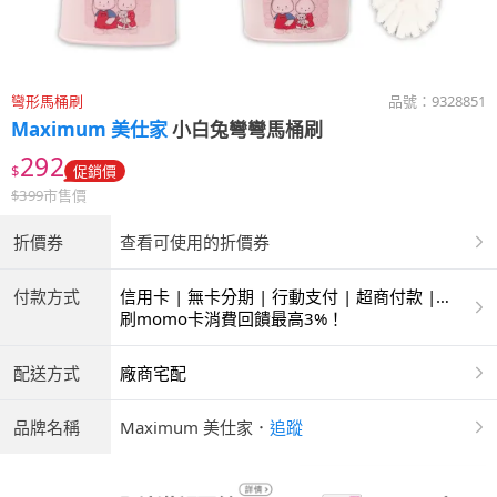
彎形馬桶刷
品號：
9328851
Maximum 美仕家
小白兔彎彎馬桶刷
292
$
促銷價
$
399
市售價
折價券
查看可使用的折價券
付款方式
信用卡 | 無卡分期 | 行動支付 | 超商付款 |
ATM | 銀聯卡
刷momo卡消費回饋最高3%！
配送方式
廠商宅配
品牌名稱
Maximum 美仕家
．
追蹤