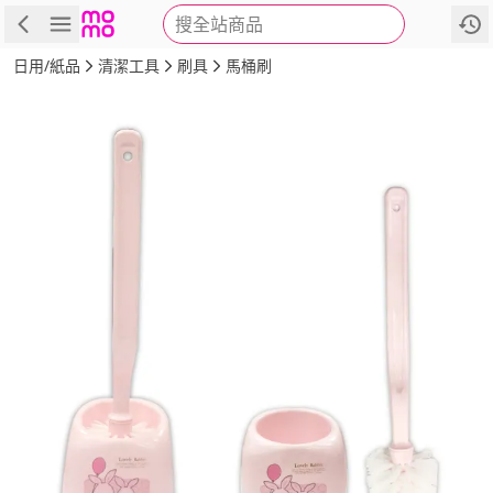
搜全站商品
商品
評價
詳情
規格
推薦
日用/紙品
清潔工具
刷具
馬桶刷