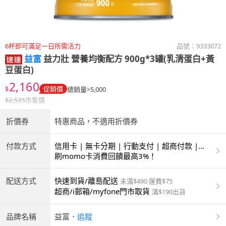
6杯即可滿足一日所需活力
品號：
9333072
益富
益力壯 營養均衡配方 900g*3罐(乳清蛋白+黃
豆蛋白)
2,160
$
促銷價
總銷量>5,000
$
2,535
市售價
折價券
特惠商品，不適用折價券
付款方式
信用卡 | 無卡分期 | 行動支付 | 超商付款 |
ATM | 銀聯卡
刷momo卡消費回饋最高3%！
配送方式
快速到貨/離島配送
未滿$490 運費$75
超商/i郵箱/myfone門市取貨
滿$190出貨
品牌名稱
益富
．
追蹤