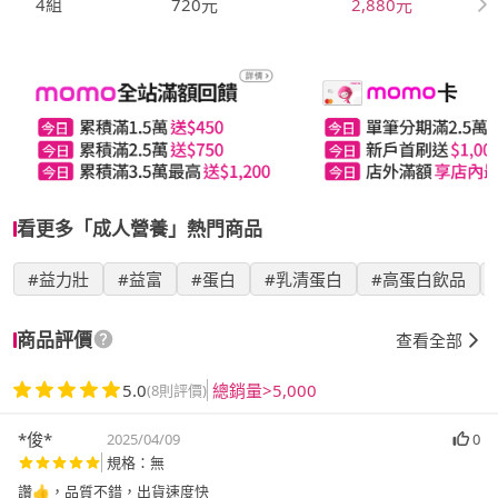
4組
720元
2,880元
看更多「成人營養」熱門商品
#益力壯
#益富
#蛋白
#乳清蛋白
#高蛋白飲品
商品評價
查看全部
5.0
總銷量>5,000
(8則評價)
*俊*
2025/04/09
0
規格：無
讚👍，品質不錯，出貨速度快