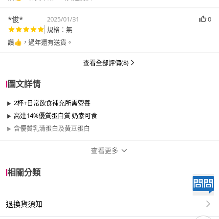
*俊*
2025/01/31
0
規格：無
讚👍，過年還有送貨。
查看全部評價(8)
圖文詳情
2杯+日常飲食補充所需營養
高達14%優質蛋白質 奶素可食
含優質乳清蛋白及黃豆蛋白
查看更多
商品規格
相關分類
品牌名稱
益富
退換貨須知
品牌系列
益力壯