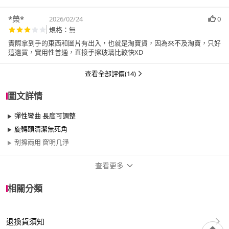
*榮*
2026/02/24
0
規格：無
實際拿到手的東西和圖片有出入，也就是淘寶貨，因為來不及淘寶，只好
這邊買，實用性普通，直接手擦玻璃比較快XD
查看全部評價(14)
圖文詳情
彈性彎曲 長度可調整
旋轉頭清潔無死角
刮擦兩用 窗明几淨
查看更多
商品規格
相關分類
品牌名稱
EZlife
退換貨須知
適用於
浴室、窗戶