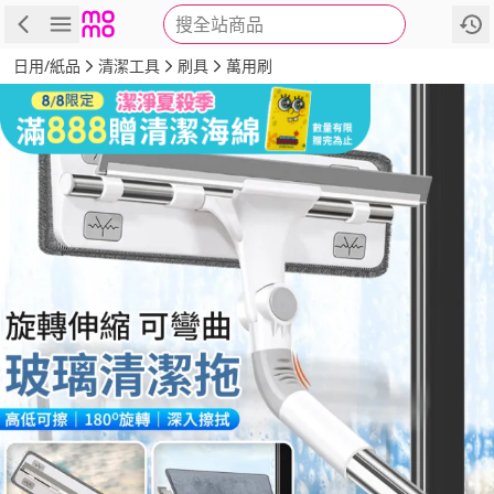
搜全站商品
商品
評價
詳情
規格
推薦
日用/紙品
清潔工具
刷具
萬用刷