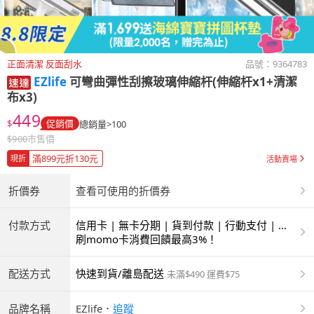
正面清潔 反面刮水
品號：
9364783
EZlife
可彎曲彈性刮擦玻璃伸縮杆(伸縮杆x1+清潔
布x3)
449
$
促銷價
總銷量>100
$
900
市售價
滿899元折130元
現折
活動賣場
折價券
查看可使用的折價券
付款方式
信用卡 | 無卡分期 | 貨到付款 | 行動支付 | 超
商付款 | ATM | 銀聯卡
刷momo卡消費回饋最高3%！
配送方式
快速到貨/離島配送
未滿$490 運費$75
品牌名稱
EZlife
．
追蹤