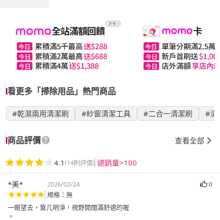
看更多「掃除用品」熱門商品
#乾濕兩用清潔刷
#紗窗清潔工具
#二合一清潔刷
#清
商品評價
查看全部
4.1
總銷量>100
(14則評價)
*美*
2026/02/24
0
規格：無
一眼望去，窗几明淨，視野開闊滿舒適的喔
。