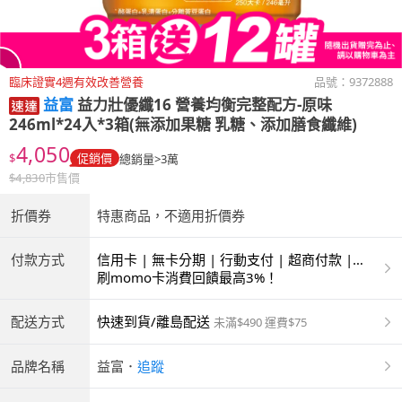
臨床證實4週有效改善營養
品號：
9372888
益富
益力壯優纖16 營養均衡完整配方-原味
246ml*24入*3箱(無添加果糖 乳糖、添加膳食纖維)
4,050
$
促銷價
總銷量>3萬
$
4,830
市售價
折價券
特惠商品，不適用折價券
付款方式
信用卡 | 無卡分期 | 行動支付 | 超商付款 |
ATM | 銀聯卡
刷momo卡消費回饋最高3%！
配送方式
快速到貨/離島配送
未滿$490 運費$75
品牌名稱
益富
．
追蹤