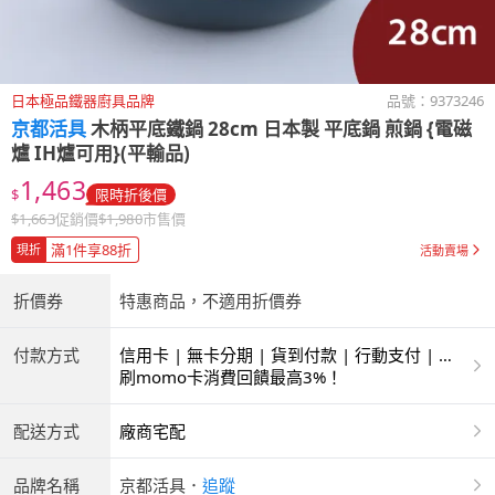
日本極品鐵器廚具品牌
品號：
9373246
京都活具
木柄平底鐵鍋 28cm 日本製 平底鍋 煎鍋 {電磁
爐 IH爐可用}(平輸品)
1,463
$
限時折後價
$
1,663
促銷價
$
1,980
市售價
滿1件享88折
現折
活動賣場
折價券
特惠商品，不適用折價券
付款方式
信用卡 | 無卡分期 | 貨到付款 | 行動支付 | 超
商付款 | ATM | 銀聯卡
刷momo卡消費回饋最高3%！
配送方式
廠商宅配
品牌名稱
京都活具
．
追蹤