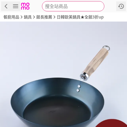
搜全站商品
商品
評價
詳情
規格
推薦
餐廚用品
鍋具
館長推薦
日韓歐美鍋具★全館3折up