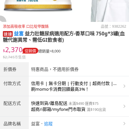
添加高吸收率 口比啶甲酸鉻
品號：
9382262
益富
益力壯糖尿病適用配方-香草口味 750g*3罐(血
糖代謝異常、需低GI飲食者)
2,370
$
促銷價
總銷量>8,000
$
2,745
市售價
折價券
特惠商品，不適用折價券
付款方式
信用卡 | 無卡分期 | 行動支付 | 超商付款 |
ATM | 銀聯卡
刷momo卡消費回饋最高3%！
配送方式
快速到貨/離島配送
未滿$490 運費$75
超商/i郵箱/myfone門市取貨
滿$190出貨
品牌名稱
益富
．
追蹤