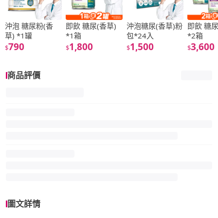
沖泡 糖尿粉(香
即飲 糖尿(香草)
沖泡糖尿(香草)粉
即飲 糖尿
草) *1罐
*1箱
包*24入
*2箱
790
1,800
1,500
3,600
$
$
$
$
商品評價
圖文詳情