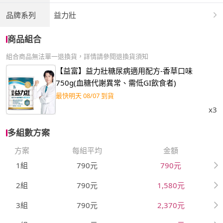
品牌系列
益力壯
商品組合
組合商品無法單一退換貨，詳情請參閱退換貨須知
【益富】益力壯糖尿病適用配方-香草口味
750g(血糖代謝異常、需低GI飲食者)
最快明天 08/07 到貨
x3
多組數方案
方案
每組平均
金額
1組
790元
790元
2組
790元
1,580元
3組
790元
2,370元