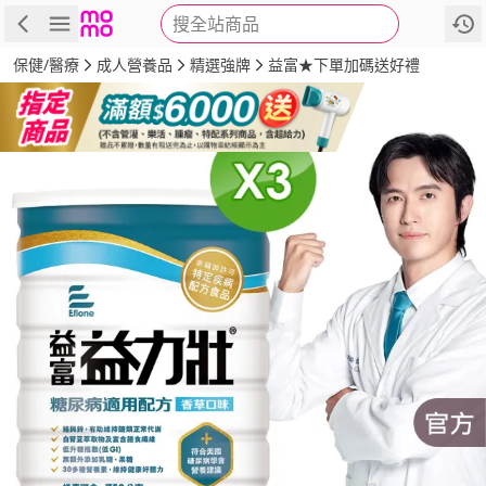
搜全站商品
商品
評價
詳情
規格
推薦
保健/醫療
成人營養品
精選強牌
益富★下單加碼送好禮