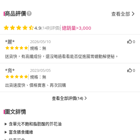
商品評價
查看全部
4.9
總銷量>3,000
(14則評價)
*麗*
2026/05/10
0
規格：無
送貨快，有高纖成份，還沒喝過看看能否促進腸胃蠕動解便秘。
*育*
2023/05/05
0
規格：無
出貨速度快、價格實惠、再次回購
查看全部評價(14)
圖文詳情
含單元不飽和脂肪酸的芥花油
富含膳食纖維
奶素可食