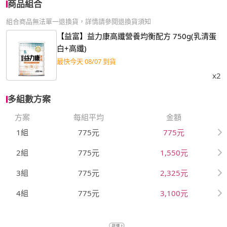
商品組合
組合商品無法單一退換貨，詳情請參閱退換貨須知
【益富】益力康高纖營養均衡配方 750g(乳清蛋
白+高纖)
最快今天 08/07 到貨
x2
多組數方案
方案
每組平均
金額
1組
775元
775元
2組
775元
1,550元
3組
775元
2,325元
4組
775元
3,100元