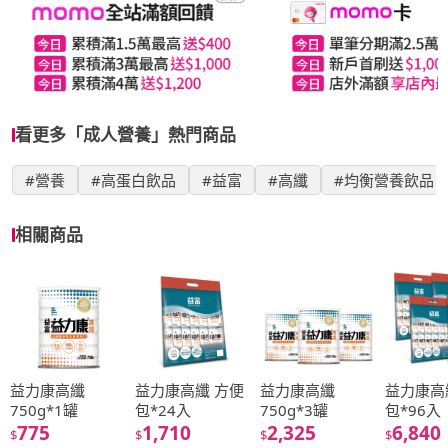
看更多「成人營養」熱門商品
#營養
#高蛋白飲品
#益富
#高纖
#均衡營養飲品
相關商品
益力康高纖
益力康高纖 方便
益力康高纖
益力康高
750g*1罐
包*24入
750g*3罐
包*96入
775
1,710
2,325
6,840
$
$
$
$