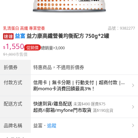
乳清蛋白 高纖 專業營養
品號：
9382277
益富
益力康高纖營養均衡配方 750g*2罐
1,550
$
促銷價
總銷量>3,000
$
1,800
市售價
折價券
特惠商品，不適用折價券
付款方式
信用卡 | 無卡分期 | 行動支付 | 超商付款 |
ATM | 銀聯卡
刷momo卡消費回饋最高3%！
配送方式
快速到貨/離島配送
未滿$490 運費$75
超商/i郵箱/myfone門市取貨
滿$190出貨
品牌名稱
益富
．
追蹤