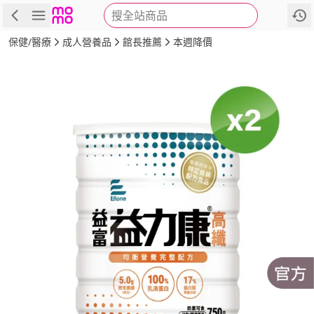
搜全站商品
商品
評價
詳情
規格
推薦
保健/醫療
成人營養品
館長推薦
本週降價