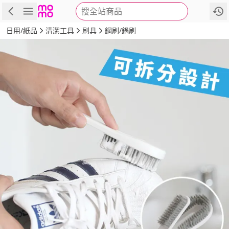
搜全站商品
商品
評價
詳情
規格
推薦
日用/紙品
清潔工具
刷具
鋼刷/鍋刷