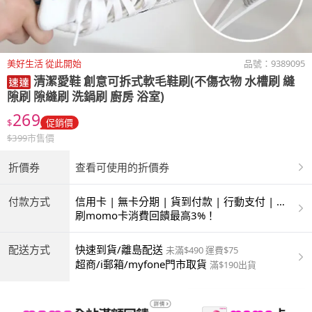
美好生活 從此開始
品號：
9389095
清潔愛鞋
創意可拆式軟毛鞋刷(不傷衣物 水槽刷 縫
隙刷 隙縫刷 洗鍋刷 廚房 浴室)
269
$
促銷價
$
399
市售價
折價券
查看可使用的折價券
付款方式
信用卡 | 無卡分期 | 貨到付款 | 行動支付 | 超
商付款 | ATM | 銀聯卡
刷momo卡消費回饋最高3%！
配送方式
快速到貨/離島配送
未滿$490 運費$75
超商/i郵箱/myfone門市取貨
滿$190出貨