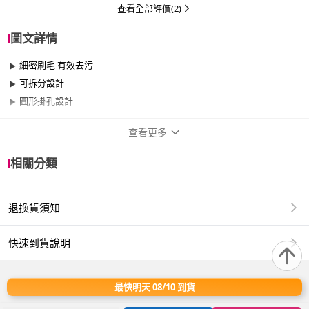
查看全部評價(2)
圖文詳情
細密刷毛 有效去污
可拆分設計
圓形掛孔設計
查看更多
商品規格
相關分類
適用於
臥室、客廳、浴室、廚房、門、門櫃、陽台、
餐廳、室內、室外、玄關、窗戶
退換貨須知
商品材質：聚丙烯/刷毛
快速到貨說明
商品尺寸：200x50x35mm
商品重量：100g
原產地：中國
最快明天 08/10 到貨
※鑑賞期並非試用期※