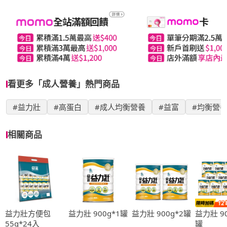
看更多「成人營養」熱門商品
#益力壯
#高蛋白
#成人均衡營養
#益富
#均衡營
相關商品
益力壯方便包
益力壯 900g*1罐
益力壯 900g*2罐
益力壯 90
55g*24入
罐