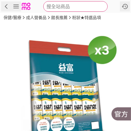
搜全站商品
商品
評價
詳情
規格
推薦
保健/醫療
成人營養品
館長推薦
粉狀★特選品項