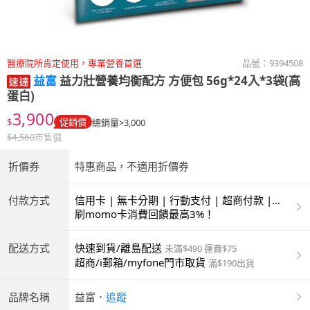
醫療院所肯定使用，專業營養首選
品號：
9394508
益富
益力壯營養均衡配方 方便包 56g*24入*3袋(高
蛋白)
3,900
$
促銷價
總銷量>3,000
$
4,560
市售價
折價券
特惠商品，不適用折價券
付款方式
信用卡 | 無卡分期 | 行動支付 | 超商付款 |
ATM | 銀聯卡
刷momo卡消費回饋最高3%！
配送方式
快速到貨/離島配送
未滿$490 運費$75
超商/i郵箱/myfone門市取貨
滿$190出貨
品牌名稱
益富
．
追蹤