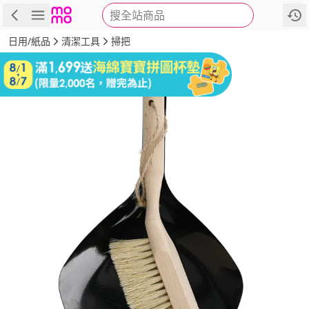
搜全站商品
商品
評價
詳情
規格
推薦
日用/紙品
清潔工具
掃把