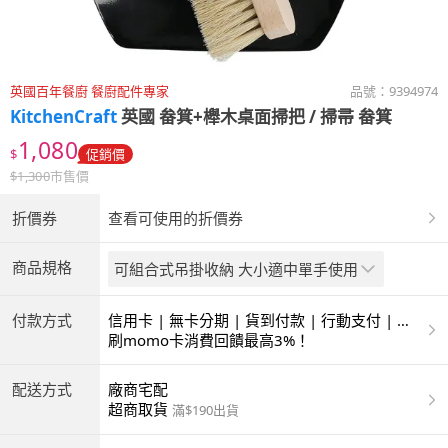
英國百年餐廚 餐廚配件專家
品號：
9394974
KitchenCraft
英國 畚箕+櫸木桌面掃把 / 掃帚 畚箕
1,080
$
促銷價
$
1,300
市售價
折價券
查看可使用的折價券
商品規格
可組合式吊掛收納 大小適中單手使用
付款方式
信用卡 | 無卡分期 | 貨到付款 | 行動支付 | 超
商付款 | ATM | 銀聯卡
刷momo卡消費回饋最高3%！
配送方式
廠商宅配
超商取貨
滿$190出貨