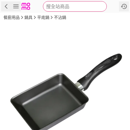
搜全站商品
商品
評價
詳情
規格
推薦
餐廚用品
鍋具
平底鍋
不沾鍋