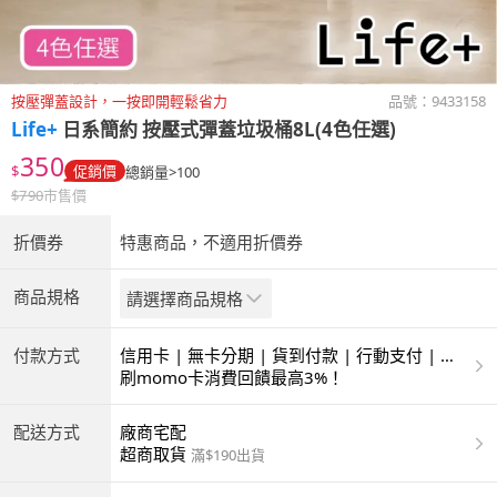
按壓彈蓋設計，一按即開輕鬆省力
品號：
9433158
Life+
日系簡約 按壓式彈蓋垃圾桶8L(4色任選)
350
$
促銷價
總銷量>100
$
790
市售價
折價券
特惠商品，不適用折價券
商品規格
請選擇商品規格
付款方式
信用卡 | 無卡分期 | 貨到付款 | 行動支付 | 超
商付款 | ATM | 銀聯卡
刷momo卡消費回饋最高3%！
配送方式
廠商宅配
超商取貨
滿$190出貨