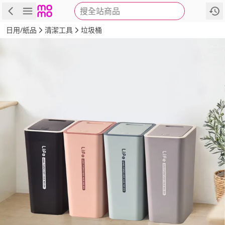
搜全站商品
商品
評價
詳情
規格
推薦
日用/紙品
清潔工具
垃圾桶