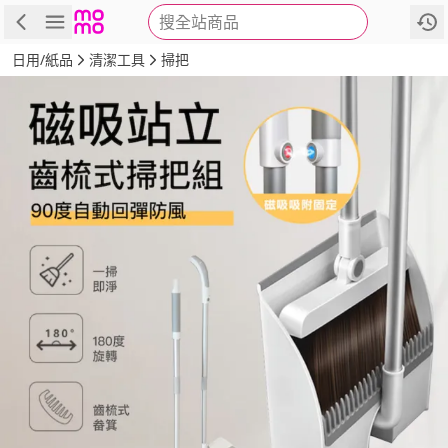
搜全站商品
商品
評價
詳情
規格
推薦
日用/紙品
清潔工具
掃把