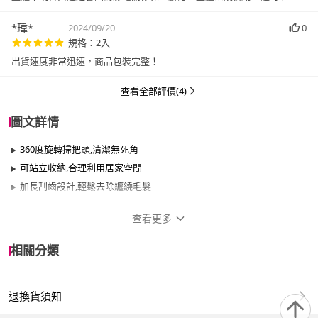
*瑋*
2024/09/20
0
規格：2入
出貨速度非常迅速，商品包裝完整！
查看全部評價(4)
圖文詳情
360度旋轉掃把頭,清潔無死角
可站立收納,合理利用居家空間
加長刮齒設計,輕鬆去除纏繞毛髮
查看更多
商品規格
相關分類
適用於
臥室、客廳、浴室、廚房、陽台、餐廳、室
內、室外
退換貨須知
保固資訊
15天保固期