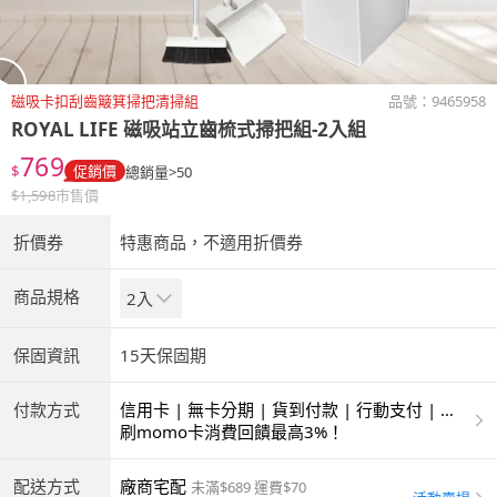
磁吸卡扣刮齒簸箕掃把清掃組
品號：
9465958
ROYAL LIFE
磁吸站立齒梳式掃把組-2入組
769
$
促銷價
總銷量>50
$
1,598
市售價
折價券
特惠商品，不適用折價券
商品規格
2入
保固資訊
15天保固期
付款方式
信用卡 | 無卡分期 | 貨到付款 | 行動支付 | 超
商付款 | ATM | 銀聯卡
刷momo卡消費回饋最高3%！
配送方式
廠商宅配
未滿$689 運費$70