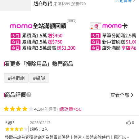
活動賣場
超商取貨
未滿$689 運費$70
看更多「掃除用品」熱門商品
#掃把組
#磁吸
商品評價
查看全部
4.3
總銷量>50
(4則評價)
*卿*
2025/02/13
0
規格：2入
整體來說畚箕還是會因為靜電關係黏上髒污，整體來說使用上還可以。