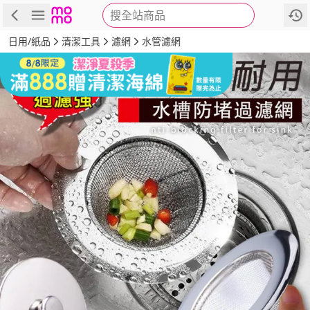
搜全站商品
商品
評價
詳情
規格
推薦
日用/紙品
清潔工具
濾網
水管濾網