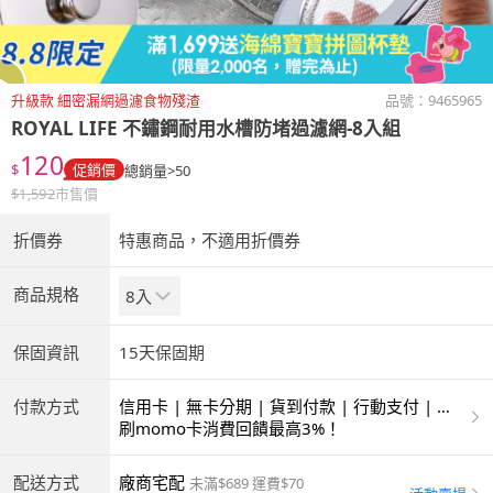
升級款 細密漏網過濾食物殘渣
品號：
9465965
ROYAL LIFE
不鏽鋼耐用水槽防堵過濾網-8入組
120
$
促銷價
總銷量>50
$
1,592
市售價
折價券
特惠商品，不適用折價券
商品規格
8入
保固資訊
15天保固期
付款方式
信用卡 | 無卡分期 | 貨到付款 | 行動支付 | 超
商付款 | ATM | 銀聯卡
刷momo卡消費回饋最高3%！
配送方式
廠商宅配
未滿$689 運費$70