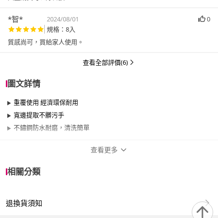
*智*
2024/08/01
0
規格：8入
質感尚可，買給家人使用。
查看全部評價(6)
圖文詳情
重覆使用 經濟環保耐用
寬邊提取不髒污手
不鏽鋼防水耐磨，清洗簡單
查看更多
商品規格
相關分類
適用於
廚房、餐廳
退換貨須知
保固資訊
15天保固期