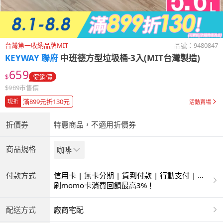
台灣第一收納品牌MIT
品號：
9480847
KEYWAY 聯府
中班德方型垃圾桶-3入(MIT台灣製造)
659
$
促銷價
$
989
市售價
滿899元折130元
現折
活動賣場
折價券
特惠商品，不適用折價券
商品規格
咖啡
付款方式
信用卡 | 無卡分期 | 貨到付款 | 行動支付 | 超
商付款 | ATM | 銀聯卡
刷momo卡消費回饋最高3%！
配送方式
廠商宅配