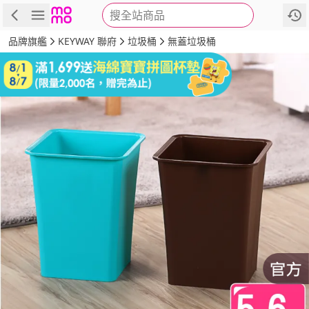
搜全站商品
商品
評價
詳情
規格
推薦
品牌旗艦
KEYWAY 聯府
垃圾桶
無蓋垃圾桶