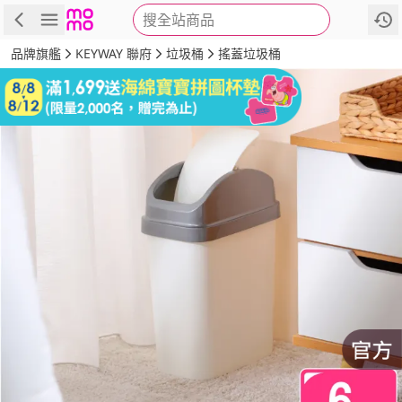
搜全站商品
商品
評價
詳情
規格
推薦
品牌旗艦
KEYWAY 聯府
垃圾桶
搖蓋垃圾桶