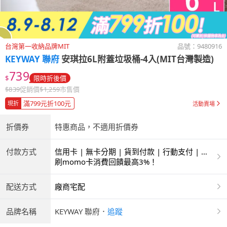
台灣第一收納品牌MIT
品號：
9480916
KEYWAY 聯府
安琪拉6L附蓋垃圾桶-4入(MIT台灣製造)
739
$
限時折後價
$
839
促銷價
$
1,259
市售價
滿799元折100元
現折
活動賣場
折價券
特惠商品，不適用折價券
付款方式
信用卡 | 無卡分期 | 貨到付款 | 行動支付 | 超
商付款 | ATM | 銀聯卡
刷momo卡消費回饋最高3%！
配送方式
廠商宅配
品牌名稱
KEYWAY 聯府
．
追蹤