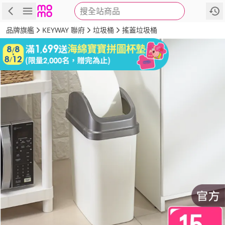
搜全站商品
商品
評價
詳情
規格
推薦
品牌旗艦
KEYWAY 聯府
垃圾桶
搖蓋垃圾桶