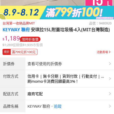
台灣第一收納品牌MIT
品號：
9480920
KEYWAY 聯府
安琪拉15L附蓋垃圾桶-4入(MIT台灣製造)
1,189
$
限時折後價
$
1,289
促銷價
$
1,935
市售價
滿799元折100元
現折
活動賣場
折價券
查看可使用的折價券
付款方式
信用卡 | 無卡分期 | 貨到付款 | 行動支付 | 超
商付款 | ATM | 銀聯卡
刷momo卡消費回饋最高3%！
配送方式
廠商宅配
品牌名稱
KEYWAY 聯府
．
追蹤