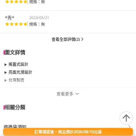
規格：無
*秀*
2023/05/21
規格：無
查看全部評價(2)
圖文詳情
搖蓋式設計
亮面光滑設計
台灣製造
查看更多
商品規格
相關分類
品牌名稱
KEYWAY 聯府
退換貨須知
類型
有蓋
訂單確認後，商品預計2026/08/10出貨