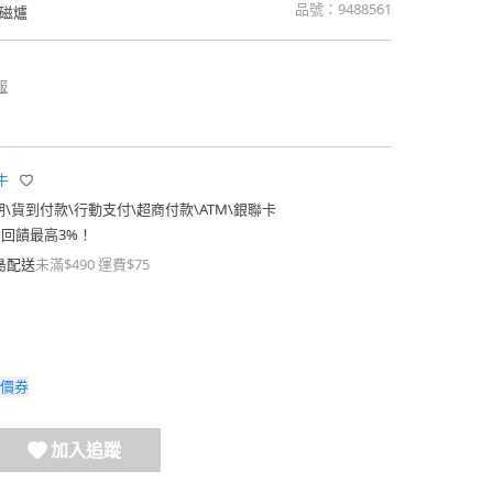
品號：
9488561
磁爐
報
牛
期
\
貨到付款
\
行動支付
\
超商付款
\
ATM
\
銀聯卡
費回饋最高3%！
島配送
未滿$490 運費$75
價券
加入追蹤