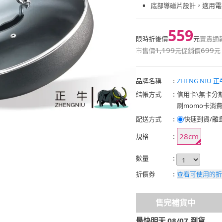
底部導磁片設計，適用電
559
限時折後價
元
賣貴通
1,199
699
市售價
元
促銷價
元
品牌名稱
:
ZHENG NIU 正
結帳方式
:
信用卡
\
無卡分
刷momo卡消
配送方式
:
快速到貨/離
28cm
規格
:
數量
:
折價券
:
查看可使用的折
售完補貨中
最快明天 08/07 到貨