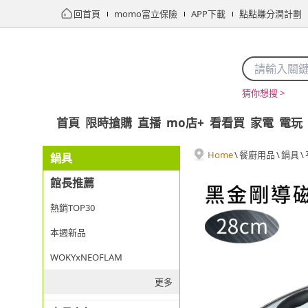
回首頁
momo富立保險
APP下載
點點賺分潤計劃
猜你想搜 >
首頁
限時搶購
直播
mo店+
看看買
家電
電玩
Home
\
餐廚用品
\
鍋具
\
鍋具
館長推薦
熱銷TOP30
本週新品
WOKYxNEOFLAM
更多