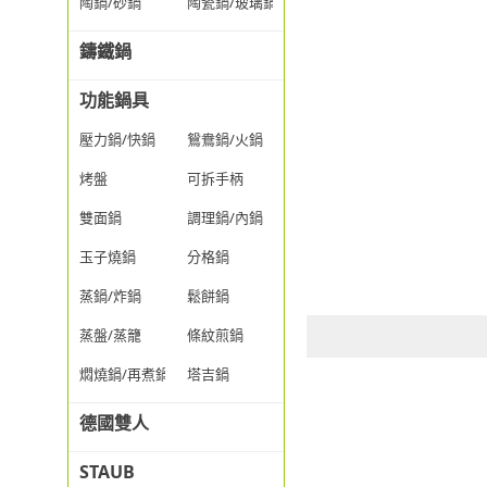
陶鍋/砂鍋
陶瓷鍋/玻璃鍋/透明鍋
鑄鐵鍋
功能鍋具
壓力鍋/快鍋
鴛鴦鍋/火鍋
烤盤
可拆手柄
雙面鍋
調理鍋/內鍋
玉子燒鍋
分格鍋
蒸鍋/炸鍋
鬆餅鍋
蒸盤/蒸籠
條紋煎鍋
燜燒鍋/再煮鍋
塔吉鍋
德國雙人
STAUB