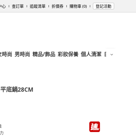
中心
查訂單
追蹤清單
折價券
購物車 (0)
登記活動
女時尚
男時尚
精品/飾品
彩妝保養
個人清潔
日用/紙品
母
平底鍋28CM
佳
力