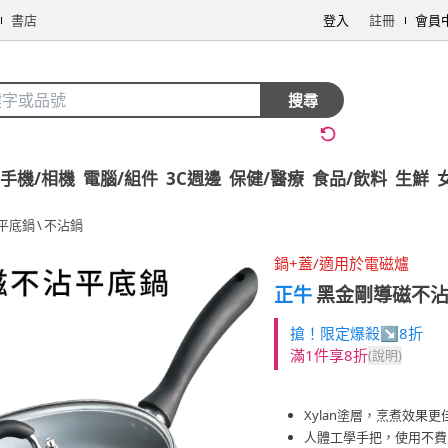
書店
登入
註冊
會員
搜尋
手機/相機
電腦/組件
3C週邊
保健/醫療
食品/飲料
生鮮
平底鍋
\
不沾鍋
鍋+蓋/適用於電磁爐
正牛
黑金剛導磁不沾
搶！限定爆殺↘8折
滿1件享8折
(說明)
Xylan塗層，烹煮效果更
人體工學手把，使用不費