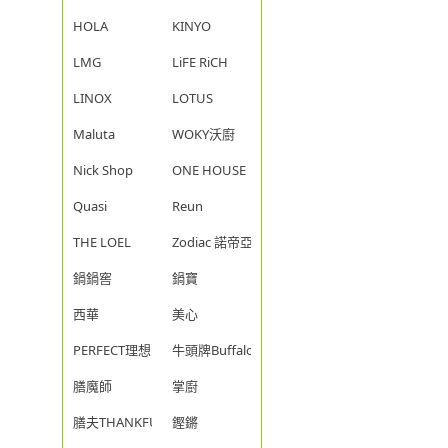
HOLA
KINYO
LMG
LiFE RiCH
LINOX
LOTUS
Maluta
WOKY沃廚
Nick Shop
ONE HOUSE
Quasi
Reun
THE LOEL
Zodiac 諾帝亞
鍋鍋窖
鍋寶
西華
美心
PERFECT理想
牛頭牌Buffalo
膳魔師
掌廚
膳夫THANKFUL
鏗鏘