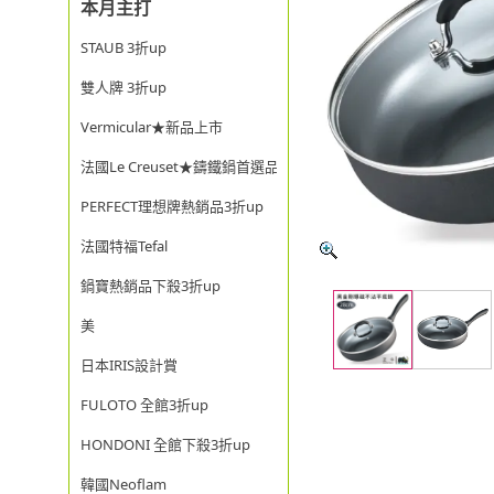
本月主打
STAUB 3折up
雙人牌 3折up
Vermicular★新品上市
法國Le Creuset★鑄鐵鍋首選品牌
PERFECT理想牌熱銷品3折up
法國特福Tefal
鍋寶熱銷品下殺3折up
美
日本IRIS設計賞
FULOTO 全館3折up
HONDONI 全館下殺3折up
韓國Neoflam