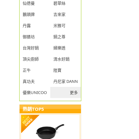
仙德曼
碧翠絲
鵝頭牌
吉來家
丹露
米雅可
御膳坊
鍋之尊
台灣好鍋
婦樂透
頂尖廚師
清水好鍋
正牛
陸寶
真功夫
丹尼家 DANNY JIA
優樂UNICOOK
更多
熱銷TOP5